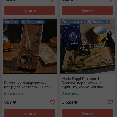
Купити
Купити
Новинка
Подарунок
Топ продажів
Подарунок
Магія Гаррі Поттера 4 в 1.
Вінтажний подарунковий
Блокнот, перо, музична
набір для каліграфії «Перо»
скринька, чашка магічна
хамелеон.
В наявності
В наявності
527
1 624
₴
₴
Купити
Купити