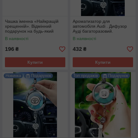
Чашка іменна «Найкращій
Ароматизатор для
хрещенній». Відмінний
автомобіля Audi . Дифузор
подарунок на будь-який
Ауді багаторазовий.
привід.
В наявності
В наявності
196
432
₴
₴
Купити
Купити
Новинка
Подарунок
Топ продажів
Подарунок