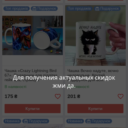
Топ продажів
Подарунок
Топ продажів
Подарунок
Чашка «Crazy Lightning Bird
Чашка Вєчно надуте, вєчно
67». Подарунок для підлітка,
недовольне. Крутий
Для получения актуальных скидок
геймера, стрімера
подарунок для всіх.
жми да.
В наявності
В наявності
175
201
₴
₴
Купити
Купити
Новинка
Подарунок
Новинка
Подарунок