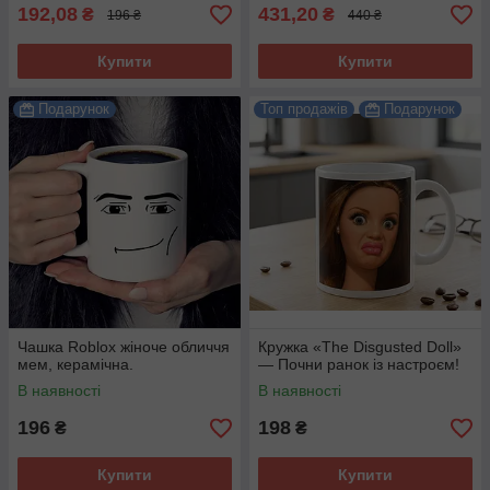
192,08
431,20
₴
₴
196 ₴
440 ₴
Купити
Купити
Подарунок
Топ продажів
Подарунок
Чашка Roblox жіноче обличчя
Кружка «The Disgusted Doll»
мем, керамічна.
— Почни ранок із настроєм!
В наявності
В наявності
196
198
₴
₴
Купити
Купити