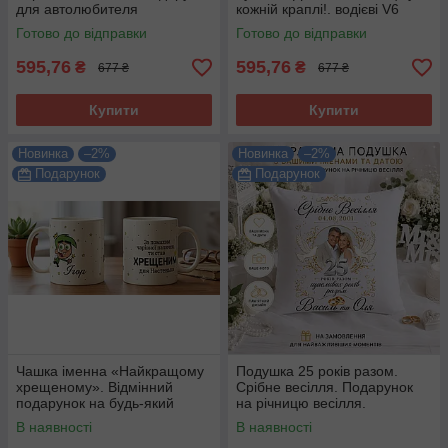
для автолюбителя
кожній краплі!. водієві V6
Готово до відправки
Готово до відправки
595,76
595,76
₴
₴
677 ₴
677 ₴
Купити
Купити
Новинка
–2%
Новинка
–2%
Подарунок
Подарунок
Чашка іменна «Найкращому
Подушка 25 років разом.
хрещеному». Відмінний
Срібне весілля. Подарунок
подарунок на будь-який
на річницю весілля.
привід.
В наявності
В наявності