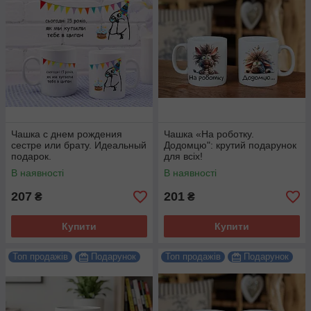
Чашка с днем рождения
Чашка «На роботку.
сестре или брату. Идеальный
Додомцю": крутий подарунок
подарок.
для всіх!
В наявності
В наявності
207
201
₴
₴
Купити
Купити
Топ продажів
Подарунок
Топ продажів
Подарунок