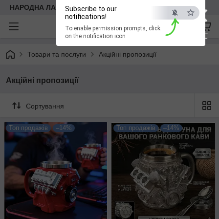
×
НАРОДНА ЛАВКА
Subscribe to our
notifications!
To enable permission prompts, click
ESC
on the notification icon
Товари та послуги
Акційні пропозиції
Акційні пропозиції
Сортування
Топ продажів
–14%
Топ продажів
–14%