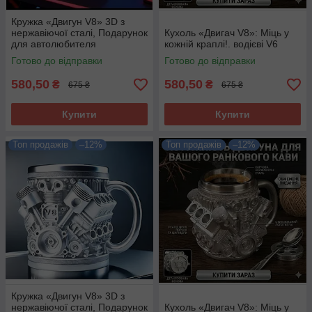
Кружка «Двигун V8» 3D з
нержавіючої сталі, Подарунок
Кухоль «Двигач V8»: Міць у
для автолюбителя
кожній краплі!. водієві V6
Готово до відправки
Готово до відправки
580,50
580,50
₴
₴
675 ₴
675 ₴
Купити
Купити
Топ продажів
–12%
Топ продажів
–12%
Кружка «Двигун V8» 3D з
нержавіючої сталі, Подарунок
Кухоль «Двигач V8»: Міць у