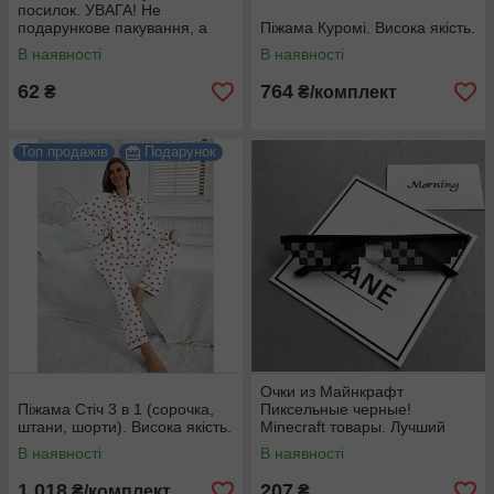
посилок. УВАГА! Не
подарункове пакування, а
Піжама Куромі. Висока якість.
просто пакування для пошти.
В наявності
В наявності
Читаємо Опис.
62
764
₴
₴/комплект
Топ продажів
Подарунок
Очки из Майнкрафт
Піжама Стіч 3 в 1 (сорочка,
Пиксельные черные!
штани, шорти). Висока якість.
Minecraft товары. Лучший
подарок ребёнку.
В наявності
В наявності
1 018
207
₴/комплект
₴