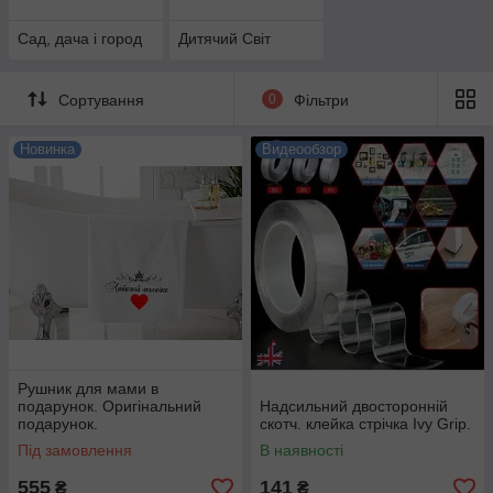
Сад, дача і город
Дитячий Світ
Сортування
0
Фільтри
Новинка
Видеообзор
Рушник для мами в
подарунок. Оригінальний
Надсильний двосторонній
подарунок.
скотч. клейка стрічка Ivy Grip.
Під замовлення
В наявності
555
141
₴
₴