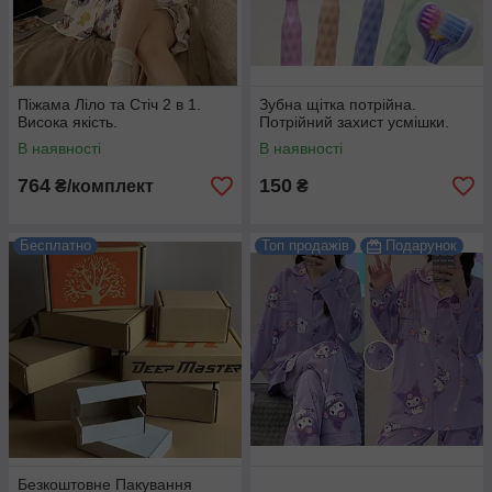
Піжама Ліло та Стіч 2 в 1.
Зубна щітка потрійна.
Висока якість.
Потрійний захист усмішки.
В наявності
В наявності
764
150
₴/комплект
₴
Бесплатно
Топ продажів
Подарунок
Безкоштовне Пакування