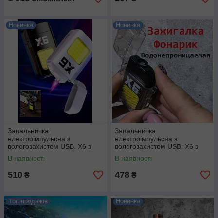
Новинка
Новинка
Запальничка
Запальничка
електроімпульсна з
електроімпульсна з
вологозахистом USB. Х6 з
вологозахистом USB. Х6 з
ліхтариком
ліхтариком
В наявності
В наявності
510
478
₴
₴
Топ продажів
Новинка