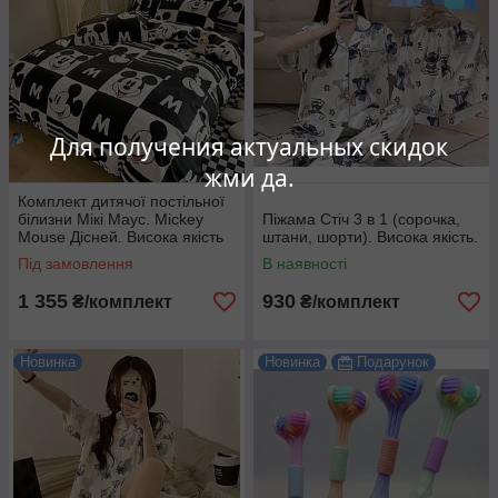
Для получения актуальных скидок
жми да.
Комплект дитячої постільної
білизни Мікі Маус. Mickey
Піжама Стіч 3 в 1 (сорочка,
Mouse Дісней. Висока якість
штани, шорти). Висока якість.
Під замовлення
В наявності
1 355
930
₴/комплект
₴/комплект
Новинка
Новинка
Подарунок