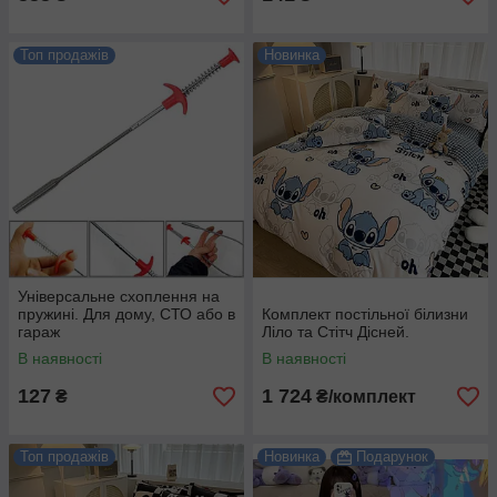
Топ продажів
Новинка
Універсальне схоплення на
пружині. Для дому, СТО або в
Комплект постільної білизни
гараж
Ліло та Стітч Дісней.
В наявності
В наявності
127
1 724
₴
₴/комплект
Топ продажів
Новинка
Подарунок