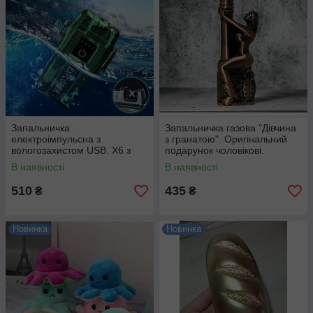
Запальничка
Запальничка газова "Дівчина
електроімпульсна з
з гранатою". Оригінальний
вологозахистом USB. Х6 з
подарунок чоловікові.
ліхтариком
В наявності
В наявності
510
435
₴
₴
Новинка
Новинка