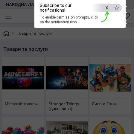
×
НАРОДНА ЛАВКА
Subscribe to our
notifications!
To enable permission prompts, click
ESC
on the notification icon
Товари та послуги
Товари та послуги
Minecraft товары
Stranger Things
Лило и Стич
(Дивні дива)