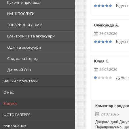
Кухонне приладдя
Відмін
НАШІ ПОСЛУГИ
ТОВАРИ ДЛЯ ДОМУ
Олександр А.
28.07.2026
Електроніка та аксесуари
Відмін
Одяг та аксесуари
Сад, дача і город
Юлия С.
22.07.2026
Дитячий Світ
Дуже п
Чашки с принтами
О нас
Відгуки
Коментар продав
24.07.2026
ФОТО ГАЛЕРЕЯ
Доброго дня! Дякує
повернення
Перепрошуємо, що п