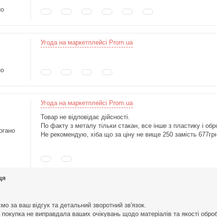
но
Угода на маркетплейсі Prom.ua
но
Угода на маркетплейсі Prom.ua
Товар не відповідає дійсності.
По факту з металу тільки стакан, все інше з пластику і обр
огано
Не рекомендую, хіба що за ціну не вище 250 замість 677грн
ця
мо за ваш відгук та детальний зворотний зв'язок.
окупка не виправдала ваших очікувань щодо матеріалів та якості обробк