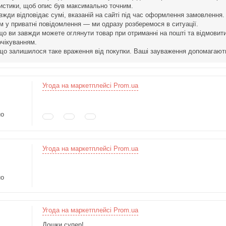
истики, щоб опис був максимально точним.
вжди відповідає сумі, вказаній на сайті під час оформлення замовлення.
м у приватні повідомлення — ми одразу розберемося в ситуації.
що ви завжди можете оглянути товар при отриманні на пошті та відмовит
очікуванням.
що залишилося таке враження від покупки. Ваші зауваження допомагают
Угода на маркетплейсі Prom.ua
но
Угода на маркетплейсі Prom.ua
но
Угода на маркетплейсі Prom.ua
Дошки супер!