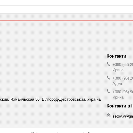
+380 (63) 2
Ирина
+380 (96) 2
Адмін
+380 (93) 9
Ирина
кий, Измаильская 56, Білгород-Дністровський, Україна
setov.v@gm