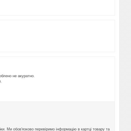
облено не акуратно.
.
и. Ми обов'язково перевіримо інформацію в картці товару та