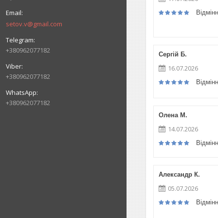
Відмін
setov.v@gmail.com
+380962077182
Сергій Б.
16.07.2026
+380962077182
Відмін
+380962077182
Олена М.
14.07.2026
Відмін
Александр К.
05.07.2026
Відмін