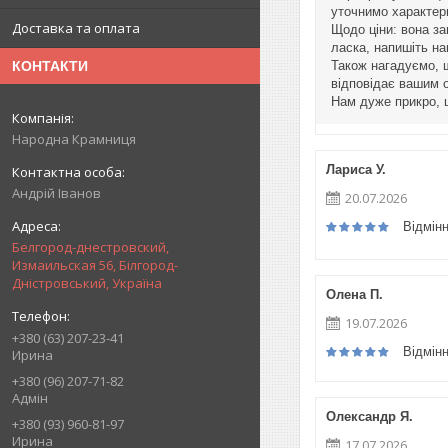
уточнимо характер
Доставка та оплата
Щодо ціни: вона за
ласка, напишіть на
Також нагадуємо, 
КОНТАКТИ
відповідає вашим 
Нам дуже прикро, 
Народна Крамниця
Лариса У.
Андрій Іванов
20.07.2026
Відмін
Белгород-днестровский,
Измаильская 56, Білгород-
Дністровський, Україна
Олена П.
19.07.2026
+380 (63) 207-23-41
Відмін
Ирина
+380 (96) 207-71-82
Адмін
Олександр Я.
+380 (93) 960-81-97
Ирина
17.07.2026