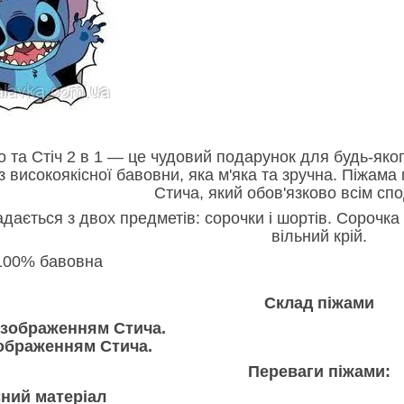
о та Стіч 2 в 1 — це чудовий подарунок для будь-яко
з високоякісної бавовни, яка м'яка та зручна. Піжама
Стича, який обов'язково всім сп
дається з двох предметів: сорочки і шортів. Сорочка
вільний крій.
00% бавовна
Склад піжами
 зображенням Стича.
зображенням Стича.
Переваги піжами:
ний матеріал