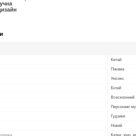
ручна
дизайн
и
Китай
Піжама
Унісекс
Білий
Всесезонний
Персонажі му
Гудзики
Новий
алюнка
Казки, кіно,