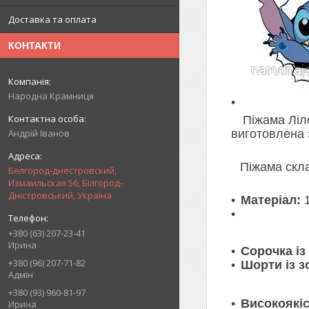
Доставка та оплата
КОНТАКТИ
Народна Крамниця
Піжама Ліл
виготовлена 
Андрій Іванов
Піжама скла
Белгород-днестровский,
Измаильская 56, Білгород-
Дністровський, Україна
Матеріал:
1
+380 (63) 207-23-41
Ирина
Сорочка із
+380 (96) 207-71-82
Шорти із 
Адмін
+380 (93) 960-81-97
Високоякіс
Ирина