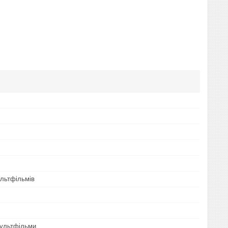
льтфільмів
 мультфільми