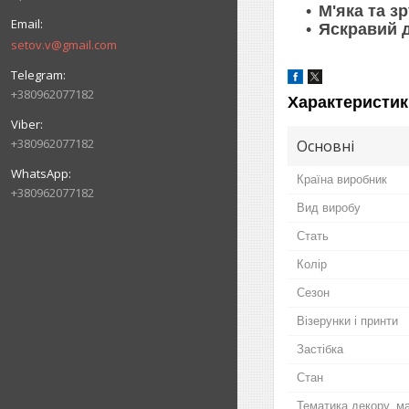
М'яка та з
Яскравий 
setov.v@gmail.com
+380962077182
Характеристик
+380962077182
Основні
Країна виробник
+380962077182
Вид виробу
Стать
Колір
Сезон
Візерунки і принти
Застібка
Стан
Тематика декору, м