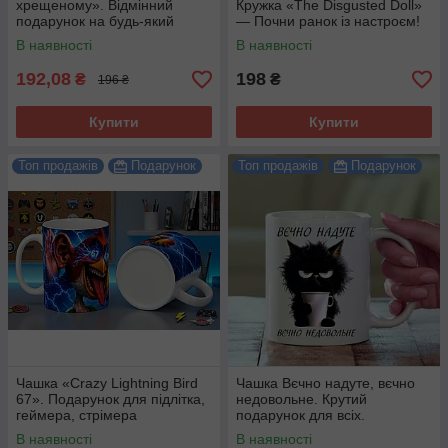
хрещеному». Відмінний
Кружка «The Disgusted Doll»
подарунок на будь-який
— Почни ранок із настроєм!
привід.
В наявності
В наявності
192,08
198
₴
₴
196 ₴
Купити
Купити
Топ продажів
Подарунок
Топ продажів
Подарунок
Чашка «Crazy Lightning Bird
Чашка Вєчно надуте, вєчно
67». Подарунок для підлітка,
недовольне. Крутий
геймера, стрімера
подарунок для всіх.
В наявності
В наявності