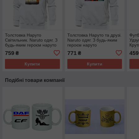
Толстовка Наруто
Толстовка Наруто та друзі.
Футб
Світильник. Naruto одяг. З
Naruto одяг. З будь-яким
Удзу
будь-яким героєм наруто
героєм наруто
Крут
Футб
759
771
459
₴
₴
Удзу
Купити
Купити
Подібні товари компанії