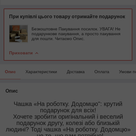
При купівлі цього товару отримайте подарунок
Безкоштовне Пакування посилок. УВАГА! Не
подарункове пакування, а просто пакування
для пошти. Читаємо Опис.
Приховати
Опис
Характеристики
Доставка
Оплата
Умови п
Опис
Чашка «На роботку. Додомцю": крутий
подарунок для всіх!
Хочете зробити оригінальний і веселий
подарунок другу, колезі або близькій
людині? Тоді чашка «На роботку. Додомцю»
- це те, що вам потрібно!