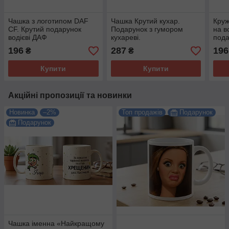
Чашка з логотипом DAF
Чашка Крутий кухар.
Круж
CF. Крутий подарунок
Подарунок з гумором
на в
водієві ДАФ
кухареві.
пода
196
287
196
₴
₴
Купити
Купити
Акційні пропозиції та новинки
Новинка
–2%
Топ продажів
Подарунок
Подарунок
Чашка іменна «Найкращому