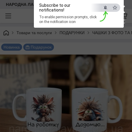
×
НАРОДНА ЛАВКА
Subscribe to our
notifications!
To enable permission prompts, click
ESC
on the notification icon
Товари та послуги
ПОДАРУНКИ
ЧАШКИ З ФОТО ТА
Новинка
Подарунок