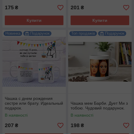
175
201
₴
₴
Купити
Купити
Новинка
Подарунок
Топ продажів
Подарунок
Чашка с днем рождения
сестре или брату. Идеальный
Чашка мем Барби. Дует Ми з
подарок.
тобою. Чудовий подарунок.
В наявності
В наявності
207
198
₴
₴