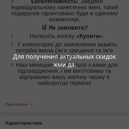
Ексклюзивність:
Завдяки
індивідуальному нанесенню імен, такий
подарунок гарантовано буде в єдиному
екземплярі.
🛒 Як замовити?
Натисніть кнопку
«Купити»
.
У коментарях до замовлення вкажіть
потрібні імена (
Ім'я хрещеної
та
Ім'я
Для получения актуальных скидок
дитини
).
жми да.
Наш менеджер зв'яжеться з вами для
підтвердження, і ми виготовимо та
відправимо вашу магічну чашку в
найкоротші терміни!
Приховати
Характеристики