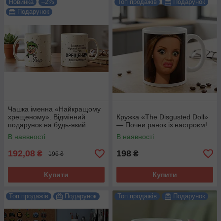
Новинка
–2%
Топ продажів
Подарунок
Подарунок
Чашка іменна «Найкращому
хрещеному». Відмінний
Кружка «The Disgusted Doll»
подарунок на будь-який
— Почни ранок із настроєм!
привід.
В наявності
В наявності
192,08
198
₴
₴
196 ₴
Купити
Купити
Топ продажів
Подарунок
Топ продажів
Подарунок