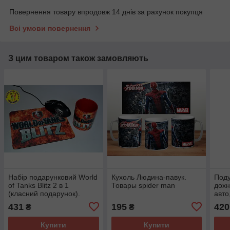
Повернення товару впродовж 14 днів за рахунок покупця
Всі умови повернення
З цим товаром також замовляють
Набір подарунковий World
Кухоль Людина-павук.
Поду
of Tanks Blitz 2 в 1
Товары spider man
дохн
(класний подарунок).
авто
Товары танки
деко
431
195
420
₴
₴
плю
Купити
Купити