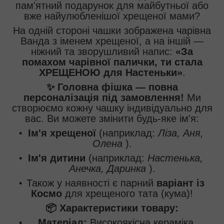
пам'ятний подарунок для майбутньої або
вже найулюбленішої хрещеної мами?
На одній стороні чашки зображена чарівна
Ванда з іменем хрещеної, а на іншій —
ніжний та зворушливий напис:
«За
помахом чарівної палички, ти стала
ХРЕЩЕНОЮ для Настеньки»
.
✨ Головна фішка — повна
персоналізація під замовлення!
Ми
створюємо кожну чашку індивідуально для
вас. Ви можете змінити будь-яке ім'я:
Ім'я хрещеної
(наприклад:
Ліза, Аня,
Олена
).
Ім'я дитини
(наприклад:
Настенька,
Анечка, Даринка
).
Також у наявності є парний
варіант із
Космо
для хрещеного тата (кума)!
📦 Характеристики товару:
Матеріал:
Високоякісна кераміка