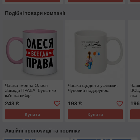
Подібні товари компанії
Чашка іменна Олеся
Чашка щодня з усмішки.
Чаш
Завжди ПРАВА. Будь-яке
Чудовий подарунок.
ВСЕ
ім'я на вибір
яке 
243
193
196
₴
₴
Купити
Купити
Акційні пропозиції та новинки