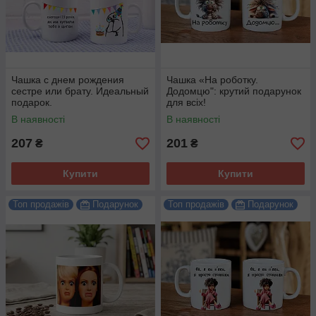
Чашка с днем рождения
Чашка «На роботку.
сестре или брату. Идеальный
Додомцю": крутий подарунок
подарок.
для всіх!
В наявності
В наявності
207
201
₴
₴
Купити
Купити
Топ продажів
Подарунок
Топ продажів
Подарунок