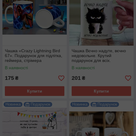
Чашка «Crazy Lightning Bird
Чашка Вєчно надуте, вєчно
67». Подарунок для підлітка,
недовольне. Крутий
геймера, стрімера
подарунок для всіх.
В наявності
В наявності
175
201
₴
₴
Купити
Купити
Новинка
Подарунок
Новинка
Подарунок