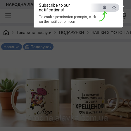
×
НАРОДНА ЛАВКА
Subscribe to our
notifications!
To enable permission prompts, click
ESC
on the notification icon
Товари та послуги
ПОДАРУНКИ
ЧАШКИ З ФОТО ТА
Новинка
Подарунок