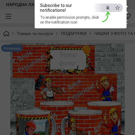
×
НАРОДНА ЛАВКА
Subscribe to our
notifications!
To enable permission prompts, click
ESC
on the notification icon
Товари та послуги
ПОДАРУНКИ
ЧАШКИ З ФОТО ТА
Новинка