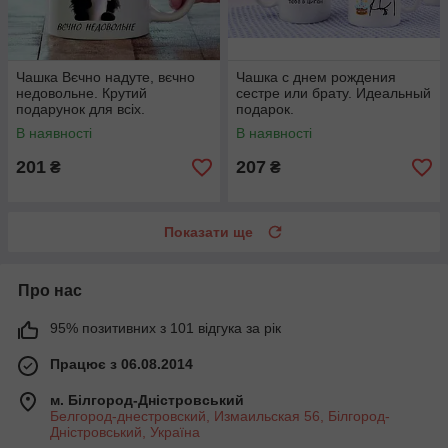
Чашка Вєчно надуте, вєчно
Чашка с днем рождения
недовольне. Крутий
сестре или брату. Идеальный
подарунок для всіх.
подарок.
В наявності
В наявності
201
207
₴
₴
Показати ще
Про нас
95% позитивних з 101 відгука за рік
Працює з 06.08.2014
м. Білгород-Дністровський
Белгород-днестровский, Измаильская 56, Білгород-
Дністровський, Україна