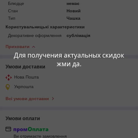
Блюдце
немає
Стан
Новий
Тип
Чашка
Користувальницькі характеристики
Декоративне оформлення
сублімація
Приховати
Для получения актуальных скидок
жми да.
Умови доставки
Нова Пошта
Укрпошта
Всі умови доставки
Умови оплати
Ви отримаєте замовлення