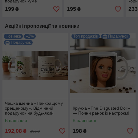
подарунок куме
кори
199
195
233
₴
₴
Акційні пропозиції та новинки
Новинка
–2%
Топ продажів
Подарунок
Подарунок
Чашка іменна «Найкращому
хрещеному». Відмінний
Кружка «The Disgusted Doll»
подарунок на будь-який
— Почни ранок із настроєм!
привід.
В наявності
В наявності
192,08
198
₴
₴
196 ₴