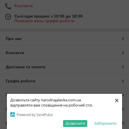
Контакти
Сьогодні працює з 10:00 до 18:00
Показати весь графік роботи
Про нас
Контакти
Доставка та оплата
Графік роботи
Повна версія сайту
×
Дозвольте сайту narodnajalavka.com.ua
відправляти вам сповіщення на робочий стіл.
Сайт створено на маркетплейсі
Prom.ua
Powered by SendPulse
Дозволити
Заборонити
Політика конфіденційності