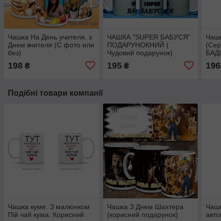
Чашка На День учителя. з
ЧАШКА "SUPER БАБУСЯ"
Чашк
Днем вчителя (С фото или
ПОДАРУНОКНИЙ (
(Сер
без)
Чудовий подарунок)
БАД
198
195
196
₴
₴
Подібні товари компанії
Чашка куме. З малюнком
Чашка З Днем Шахтера
Чашк
Пій чай кума. Корисний
(корисний подарунок)
авто