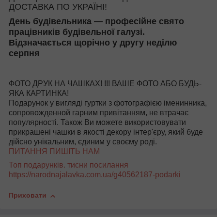
ДОСТАВКА ПО УКРАЇНІ!
День будівельника — професійне свято
працівників будівельної галузі.
Відзначається щорічно у другу неділю
серпня
ФОТО ДРУК НА ЧАШКАХ! !!! ВАШЕ ФОТО АБО БУДЬ-
ЯКА КАРТИНКА!
Подарунок у вигляді гуртки з фотографією іменинника,
сопровожденной гарним привітанням, не втрачає
популярності. Також Ви можете використовувати
прикрашені чашки в якості декору інтер'єру, який буде
дійсно унікальним, єдиним у своєму роді.
ПИТАННЯ ПИШІТЬ НАМ
Топ подарунків. тисни посилання
https://narodnajalavka.com.ua/g40562187-podarki
Приховати