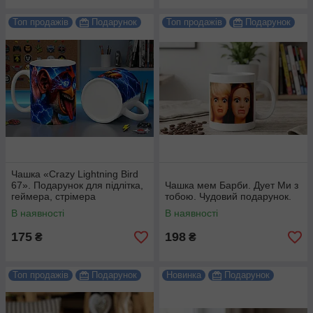
Топ продажів
Подарунок
Топ продажів
Подарунок
Чашка «Crazy Lightning Bird
67». Подарунок для підлітка,
Чашка мем Барби. Дует Ми з
геймера, стрімера
тобою. Чудовий подарунок.
В наявності
В наявності
175
198
₴
₴
Топ продажів
Подарунок
Новинка
Подарунок