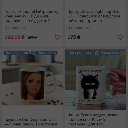
Чашка іменна «Найкращому
Чашка «Crazy Lightning Bird
хрещеному». Відмінний
67». Подарунок для підлітка,
подарунок на будь-який
геймера, стрімера
привід.
В наявності
В наявності
192,08
175
₴
₴
196 ₴
Топ продажів
Подарунок
Топ продажів
Подарунок
Чашка Вєчно надуте, вєчно
Кружка «The Disgusted Doll»
недовольне. Крутий
— Почни ранок із настроєм!
подарунок для всіх.