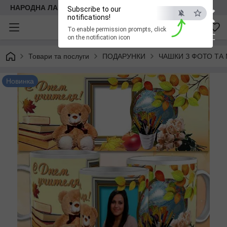
×
НАРОДНА ЛАВКА
Subscribe to our
notifications!
To enable permission prompts, click
ESC
on the notification icon
Товари та послуги
ПОДАРУНКИ
ЧАШКИ З ФОТО ТА
Новинка