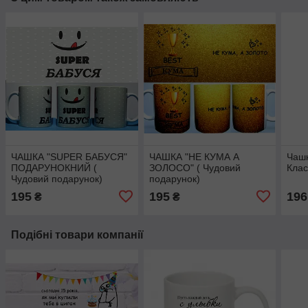
ЧАШКА "SUPER БАБУСЯ"
ЧАШКА "НЕ КУМА А
Чашк
ПОДАРУНОКНИЙ (
ЗОЛОСО" ( Чудовий
Клас
Чудовий подарунок)
подарунок)
195
195
196
₴
₴
Подібні товари компанії