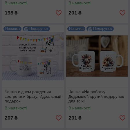
В наявності
В наявності
198
201
₴
₴
Новинка
Подарунок
Новинка
Подарунок
Чашка с днем рождения
Чашка «На роботку.
сестре или брату. Идеальный
Додомцю": крутий подарунок
подарок.
для всіх!
В наявності
В наявності
207
201
₴
₴