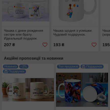
Чашка с днем рождения
Чашка щодня з усмішки.
Чаш
сестре или брату.
Чудовий подарунок.
(кор
Идеальный подарок.
207
193
195
₴
₴
Акційні пропозиції та новинки
Новинка
–2%
Топ продажів
Подарунок
Подарунок