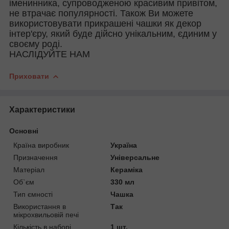
іменинника, супроводженою красивим привітом,
не втрачає популярності. Також Ви можете
використовувати прикрашені чашки як декор
інтер'єру, який буде дійсно унікальним, єдиним у
своєму роді.
НАСЛІДУЙТЕ НАМ
Приховати
Характеристики
Основні
Країна виробник
Україна
Призначення
Універсальне
Матеріал
Кераміка
Об`єм
330 мл
Тип ємності
Чашка
Використання в
Так
мікрохвильовій печі
Кількість в наборі
1 шт.