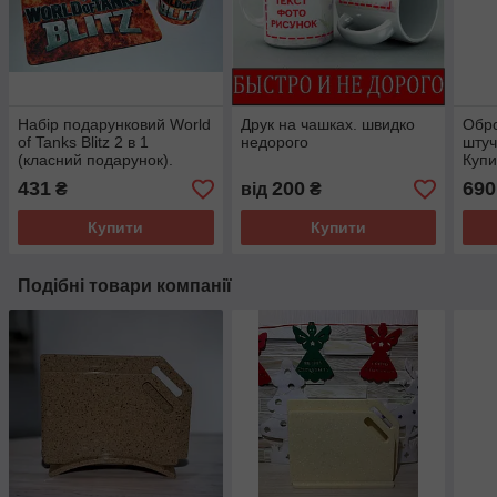
Набір подарунковий World
Друк на чашках. швидко
Обро
of Tanks Blitz 2 в 1
недорого
штуч
(класний подарунок).
Купи
Товары танки
431
200
690
₴
від
₴
Купити
Купити
Подібні товари компанії