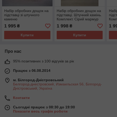
Набір обробних дощок на
Набір обробних дощок на
Набі
підставці зі штучного
підставці. Штучний камінь.
підс
каменю
Комплект. Сірий мармур
Комп
1 995
1 998
1 9
₴
₴
Купити
Купити
Про нас
95% позитивних з 100 відгуків за рік
Працює з 06.08.2014
м. Білгород-Дністровський
Белгород-днестровский, Измаильская 56, Білгород-
Дністровський, Україна
Контакти
Сьогодні працює з 08:30 до 19:00
Показати весь графік роботи