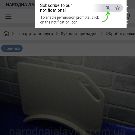
×
НАРОДНА ЛАВКА
Subscribe to our
notifications!
To enable permission prompts, click
ESC
on the notification icon
Товари та послуги
Кухонне приладдя
Обробні дошк
Новинка