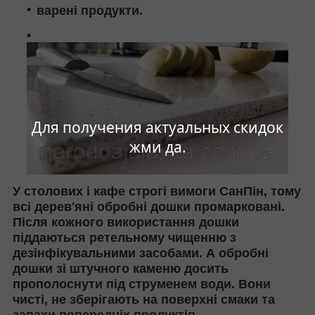
варені продукти.
Для получения актуальных скидок
жми да.
У столових і кафе строгі вимоги СанПін, тому
всі дерев'яні обробні дошки промарковані.
Після кожного використання дошки
піддаються ретельному чищенню з
дезінфікувальними засобами. А обробні
дошки зі штучного каменю досить
прополоснути під струменем води. Вони
чисті, не зберігають на поверхні смаки та
запахи попередніх продуктів.