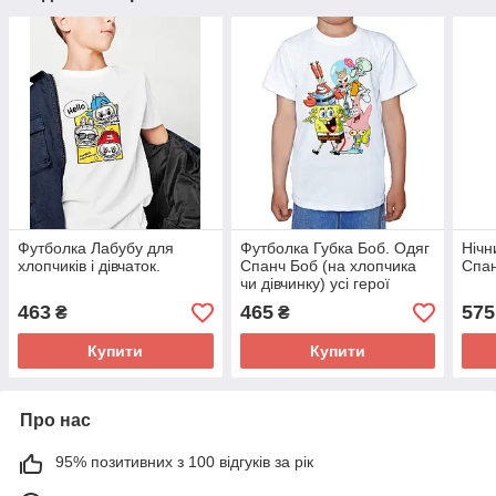
Футболка Лабубу для
Футболка Губка Боб. Одяг
Нічн
хлопчиків і дівчаток.
Спанч Боб (на хлопчика
Спа
чи дівчинку) усі герої
463
465
575
₴
₴
Купити
Купити
Про нас
95% позитивних з 100 відгуків за рік