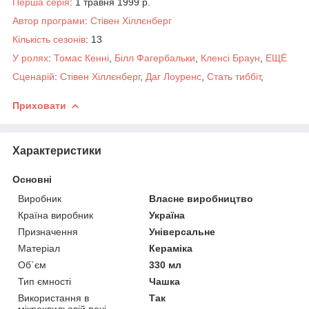
Перша серія
: 1 травня 1999 р.
Автор програми
:
Стівен Хіллєнберг
Кількість сезонів
: 13
У ролях
:
Томас Кенні
,
Білл Фагербальки
,
Кленсі Браун
,
ЕЩЁ
Сценарій
:
Стівен Хіллєнберг
,
Даг Лоуренс
,
Стать тиббіт
,
Приховати
Характеристики
Основні
Виробник
Власне виробництво
Країна виробник
Україна
Призначення
Універсальне
Матеріал
Кераміка
Об`єм
330 мл
Тип ємності
Чашка
Використання в
Так
мікрохвильовій печі