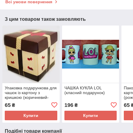
Всі умови повернення
З цим товаром також замовляють
Упаковка подарункова для
ЧАШКА КУКЛА LOL
Пако
чашок із картону з
(класний подарунок)
карт
кришкою (коричневий-
(рож
бежевий)
65
196
65
₴
₴
Купити
Купити
Подібні товари компанії