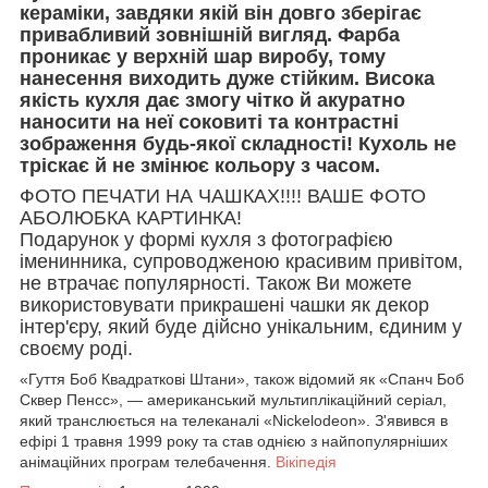
кераміки, завдяки якій він довго зберігає
привабливий зовнішній вигляд. Фарба
проникає у верхній шар виробу, тому
нанесення виходить дуже стійким. Висока
якість кухля дає змогу чітко й акуратно
наносити на неї соковиті та контрастні
зображення будь-якої складності! Кухоль не
тріскає й не змінює кольору з часом.
ФОТО ПЕЧАТИ НА ЧАШКАХ!!!! ВАШЕ ФОТО
АБОЛЮБКА КАРТИНКА!
Подарунок у формі кухля з фотографією
іменинника, супроводженою красивим привітом,
не втрачає популярності. Також Ви можете
використовувати прикрашені чашки як декор
інтер'єру, який буде дійсно унікальним, єдиним у
своєму роді.
«Гуття Боб Квадраткові Штани», також відомий як «Спанч Боб
Сквер Пенсс», — американський мультиплікаційний серіал,
який транслюється на телеканалі «Nickelodeon». З'явився в
ефірі 1 травня 1999 року та став однією з найпопулярніших
анімаційних програм телебачення.
Вікіпедія