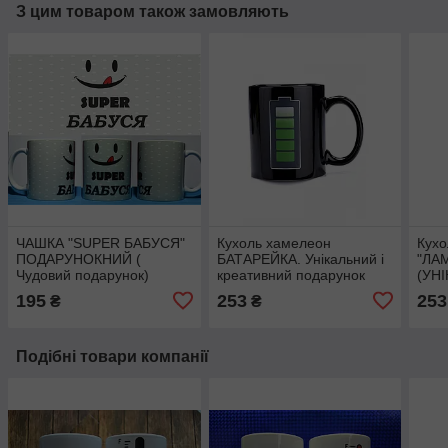
З цим товаром також замовляють
ЧАШКА "SUPER БАБУСЯ"
Кухоль хамелеон
Кухо
ПОДАРУНОКНИЙ (
БАТАРЕЙКА. Унікальний і
"ЛА
Чудовий подарунок)
креативний подарунок
(УН
ПОД
195
253
253
₴
₴
Подібні товари компанії