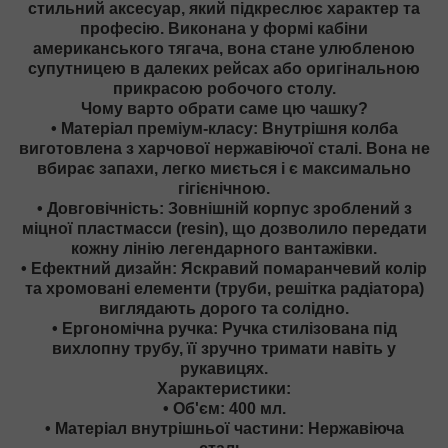
стильний аксесуар, який підкреслює характер та
професію. Виконана у формі кабіни
американського тягача, вона стане улюбленою
супутницею в далеких рейсах або оригінальною
прикрасою робочого столу.
Чому варто обрати саме цю чашку?
• Матеріал преміум-класу: Внутрішня колба
виготовлена з харчової нержавіючої сталі. Вона не
вбирає запахи, легко миється і є максимально
гігієнічною.
• Довговічність: Зовнішній корпус зроблений з
міцної пластмасси (resin), що дозволило передати
кожну лінію легендарного вантажівки.
• Ефектний дизайн: Яскравий помаранчевий колір
та хромовані елементи (труби, решітка радіатора)
виглядають дорого та солідно.
• Ергономічна ручка: Ручка стилізована під
вихлопну трубу, її зручно тримати навіть у
рукавицях.
Характеристики:
• Об'єм: 400 мл.
• Матеріал внутрішньої частини: Нержавіюча