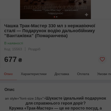
Чашка Трак-Мастер 330 мл з нержавіючої
сталі — Подарунок водію дальнобійнику
"Вантажівка" (Помаранчева)
В наявності
Код: 15563
Роздріб
677
₴
Опис
Характеристики
Доставка
Оплата
Умови п
Опис
Шукаєте ідеальний подарунок
an style="font-size:18px">
для справжнього героя доріг?
Кружка «Трак-Мастер» — це не просто посуд, а