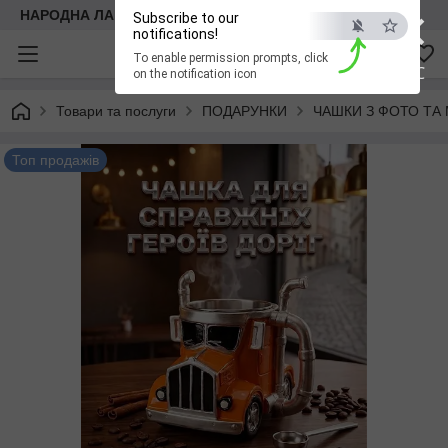
×
НАРОДНА ЛАВКА
Subscribe to our
notifications!
To enable permission prompts, click
ESC
on the notification icon
Товари та послуги
ПОДАРУНКИ
ЧАШКИ З ФОТО ТА
Топ продажів