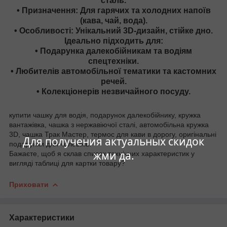
сталь.
• Призначення: Для гарячих та холодних напоїв
(кава, чай, вода).
• Особливості: Унікальний 3D-дизайн, стійке дно.
Ідеально підходить для:
• Подарунка далекобійникам та водіям
спецтехніки.
• Любителів автомобільної тематики та кастомних
речей.
• Колекціонерів незвичайного посуду.
купити чашку для водія, подарунок далекобійнику, кружка
вантажівка, чашка з нержавіючої сталі, автомобільна кружка
3D, чашка Трак Мастер, термос для кави в дорогу, оригінальні
Для получения актуальных скидок
подарунки для чоловіків.
жми да.
Бажаєте, щоб я склав список технічних характеристик у
вигляді таблиці для картки товару?
Приховати
Характеристики