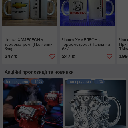
Чашка ХАМЕЛЕОН з
Чашка ХАМЕЛЕОН з
Чашк
термометром. (Паливний
термометром. (Паливний
Прин
бак)
бак)
Thin
247
247
199
₴
₴
Акційні пропозиції та новинки
Топ продажів
–14%
Топ продажів
–8%