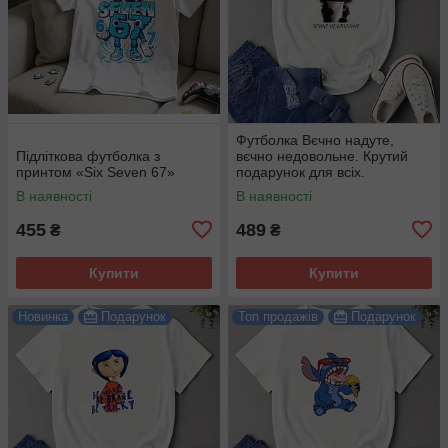
Футболка Вєчно надуте,
Підліткова футболка з
вєчно недовольне. Крутий
принтом «Six Seven 67»
подарунок для всіх.
В наявності
В наявності
455
489
₴
₴
Купити
Купити
Новинка
Подарунок
Топ продажів
Подарунок