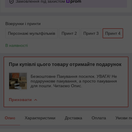
Замовлення під захистом
Візерунки і принти
Персонажі мультфільмів
Принт 2
Принт 3
Принт 4
В наявності
При купівлі цього товару отримайте подарунок
Безкоштовне Пакування посилок. УВАГА! Не
подарункове пакування, а просто пакування
для пошти. Читаємо Опис.
Приховати
Опис
Характеристики
Доставка
Оплата
Умови п