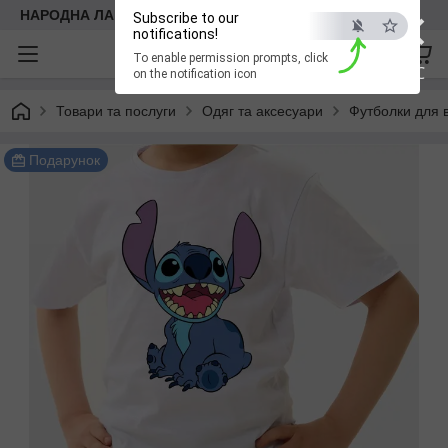
×
НАРОДНА ЛАВКА
Subscribe to our
notifications!
To enable permission prompts, click
ESC
on the notification icon
Товари та послуги
Одяг та аксесуари
Футболки для в
Подарунок