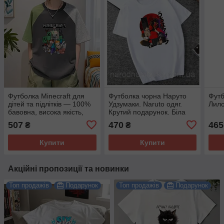
Футболка Minecraft для
Футболка чорна Наруто
Футб
дітей та підлітків — 100%
Удзумаки. Naruto одяг.
Лило
бавовна, висока якість,
Крутий подарунок. Біла
принт Майнкрафт
Футболка Naruto Удзумаки
507
470
465
₴
₴
Купити
Купити
Акційні пропозиції та новинки
Топ продажів
Подарунок
Топ продажів
Подарунок