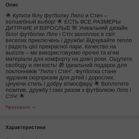
Опис
🌟 Купити білу футболку Лило и Стич –
волшебный выбор! 🌟 ЕСТЬ ВСЕ РАЗМЕРЫ
ДИТЯЧИЕ И ВЗРОСЛЫЕ 🌺 Унікальний дизайн
білої футболки Ліло і Стіч захоплює в світ
веселих приключень і дружби! Відчувайте тепло
і радість цієї прекрасної пари. Качество на
высоте – ми використовуємо прочні та м’які
матеріали для комфорту на довгі роки. Ощутите
свободу и легкость! 🎁 Ідеальний подарок для
поклонників "Лило і Стич". Футболка стане
чудовим сюрпризом для дітей і дорослих,
цінуючи стиль і добру атмосферу 🌟 Воплотите
позитив, дружбу і сміх разом з футболкою Ліло і
Стіч! 🌟
Приховати
Характеристики