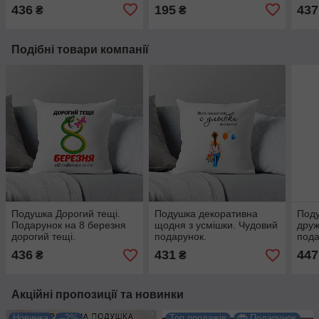
436
195
437
₴
₴
Подібні товари компанії
Подушка Дорогий тещі.
Подушка декоративна
Под
Подарунок на 8 березня
щодня з усмішки. Чудовий
друж
дорогий тещі.
подарунок.
пода
436
431
447
₴
₴
Акційні пропозиції та новинки
Новинка
–2%
Топ продажів
Подарунок