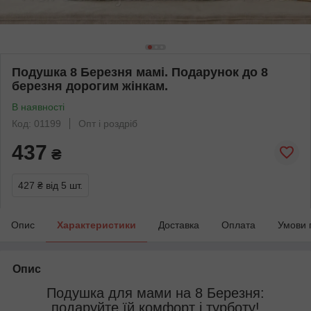
Подушка 8 Березня мамі. Подарунок до 8
березня дорогим жінкам.
В наявності
Код: 01199
Опт і роздріб
437
₴
427 ₴
від 5 шт.
Опис
Характеристики
Доставка
Оплата
Умови 
Опис
Подушка для мами на 8 Березня:
подаруйте їй комфорт і турботу!