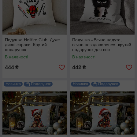
Подушка Hellfire Club. Дуже
Подушка «Вєчно надуте,
дивні справи. Крутий
вєчно незадоволене»: крутий
подарунок.
подарунок для всіх!
В наявності
В наявності
444
442
₴
₴
Новинка
Подарунок
Новинка
Подарунок