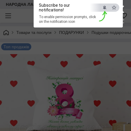
×
НАРОДНА ЛАВКА
Subscribe to our
notifications!
To enable permission prompts, click
ESC
on the notification icon
Товари та послуги
ПОДАРУНКИ
Подушки подарочн
Топ продажів