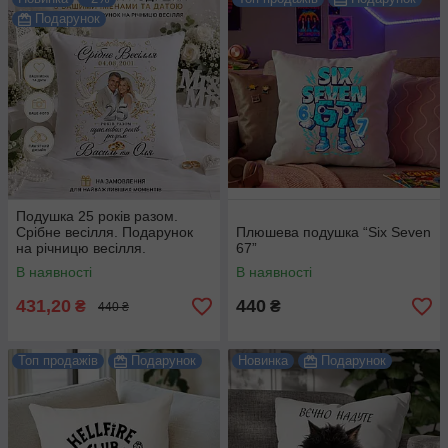
Подарунок
Подушка 25 років разом.
Срібне весілля. Подарунок
Плюшева подушка “Six Seven
на річницю весілля.
67”
В наявності
В наявності
431,20
440
₴
₴
440 ₴
Топ продажів
Подарунок
Новинка
Подарунок