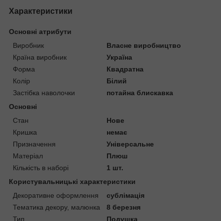
Характеристики
Основні атрибути
Виробник
Власне виробництво
Країна виробник
Україна
Форма
Квадратна
Колір
Білий
Застібка наволочки
потайна блискавка
Основні
Стан
Нове
Кришка
немає
Призначення
Універсальне
Матеріал
Плюш
Кількість в наборі
1 шт.
Користувальницькі характеристики
Декоративне оформлення
сублімація
Тематика декору, малюнка
8 березня
Тип
Подушка