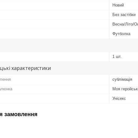
Новий
Без застібки
Весна/Літо/О
Футболка
1 шт.
цькі характеристики
лення
сублімація
алюнка
Моя геройськ
Унісекс
я замовлення