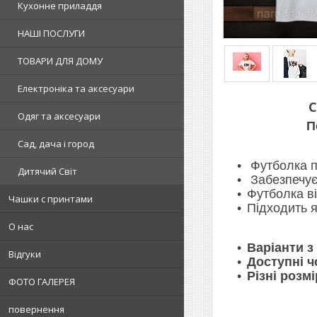
Кухонне приладдя
НАШІ ПОСЛУГИ
ТОВАРИ ДЛЯ ДОМУ
Електроніка та аксесуари
С
Одяг та аксесуари
П
Сад, дача і город
Футболка пр
Дитячий Світ
Забезпечує 
Футболка ві
Чашки с принтами
Підходить я
О нас
Варіанти з
Відгуки
Доступні чо
Різні розмі
ФОТО ГАЛЕРЕЯ
повернення