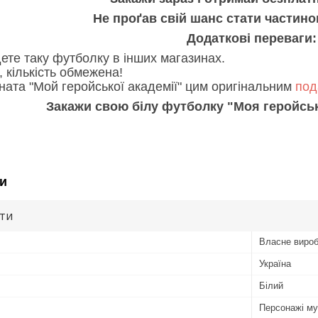
Не проґав свій шанс стати частиною
Додаткові переваги:
ете таку футболку в інших магазинах.
 кількість обмежена!
ната "Мой геройської академії" цим оригінальним
под
Закажи свою білу футболку "Моя геройськ
и
ути
Власне виро
Україна
Білий
Персонажі му