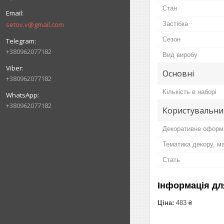
Стан
setov.v@gmail.com
Застібка
Сезон
+380962077182
Вид виробу
Основні
+380962077182
Кількість в наборі
+380962077182
Користувальни
Декоративне оформ
Тематика декору, м
Стать
Інформація дл
Ціна:
483 ₴