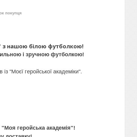
нок покупця
я" з нашою білою футболкою!
тильною і зручною футболкою!
із "Моєї геройської академіки".
"Моя геройська академія"!
ну доставку!