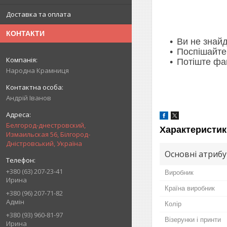
Доставка та оплата
КОНТАКТИ
Ви не знайд
Поспішайте,
Потіште фа
Народна Крамниця
Андрій Іванов
Белгород-днестровский,
Характеристик
Измаильская 56, Білгород-
Дністровський, Україна
Основні атриб
+380 (63) 207-23-41
Виробник
Ирина
Країна виробник
+380 (96) 207-71-82
Адмін
Колір
+380 (93) 960-81-97
Візерунки і принти
Ирина