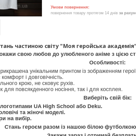
повернення товару протягом 14 днів
за раху
тань частиною світу "Моя геройська академі
окажи свою любов до улюбленого аніме з цією с
Особливості:
икрашена унікальним принтом із зображенням героїв 
комфорт і довговічність.
льного крою, не сковує рухів.
к для повсякденного носіння, так і для косплея.
Виберіть свій бік:
 логотипами UA High School або Deku.
ловічі та жіночі моделі.
ри на вибір.
Стань героєм разом із нашою білою футболкою 
Закажи зараз і отримай безплат