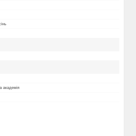
сінь
а академія