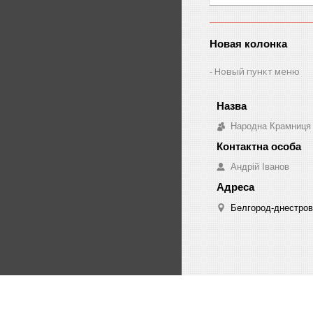
Новая колонка
Новый пункт меню
Народна Крамниця
Андрій Іванов
Белгород-днестровс