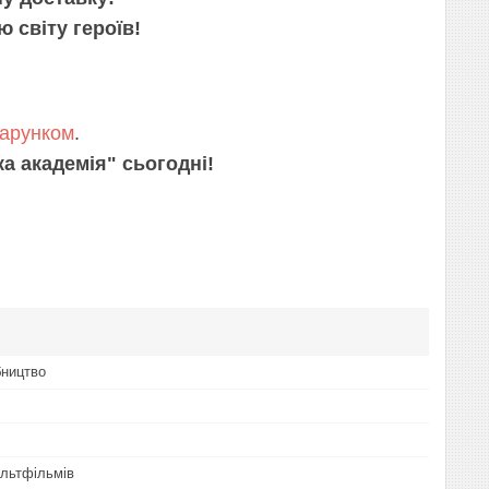
 світу героїв!
арунком
.
а академія" сьогодні!
бництво
льтфільмів