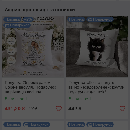
Акційні пропозиції та новинки
Новинка
–2%
Новинка
Подарунок
Подарунок
Подушка 25 років разом.
Подушка «Вєчно надуте,
Срібне весілля. Подарунок
вєчно незадоволене»: крутий
на річницю весілля.
подарунок для всіх!
В наявності
В наявності
431,20
442
₴
₴
440 ₴
Новинка
Подарунок
Новинка
Подарунок