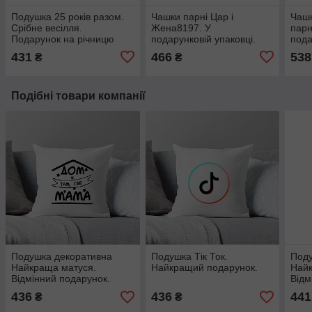
Подушка 25 років разом.
Чашки парні Цар і
Чашк
Срібне весілля.
Жена8197. У
парн
Подарунок на річницю
подарунковій упаковці.
пода
весілля.
пари.
дато
431
466
538
₴
₴
Подібні товари компанії
Подушка декоративна
Подушка Тік Ток.
Поду
Найкраща матуся.
Найкращий подарунок.
Найк
Відмінний подарунок.
Відм
436
436
441
₴
₴