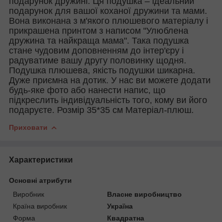
подарунок дружині. Ця подушка – ідеальний
подарунок для вашої коханої дружини та мами.
Вона виконана з м'якого плюшевого матеріалу і
прикрашена принтом з написом "Улюблена
дружина та найкраща мама". Така подушка
стане чудовим доповненням до інтер'єру і
радуватиме вашу другу половинку щодня.
Подушка плюшева, якість подушки шикарна.
Дуже приємна на дотик. У нас ви можете додати
будь-яке фото або нанести напис, що
підкреслить індивідуальність того, кому ви його
подаруєте. Розмір 35*35 см Матеріал-плюш.
Приховати
Характеристики
Основні атрибути
Виробник
Власне виробництво
Країна виробник
Україна
Форма
Квадратна