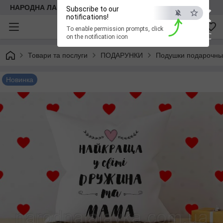
×
НАРОДНА ЛАВКА
Subscribe to our
notifications!
To enable permission prompts, click
ESC
on the notification icon
Товари та послуги
ПОДАРУНКИ
Подушки подарочн
Новинка