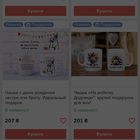
Купити
Купити
Новинка
Подарунок
Новинка
Подарунок
Чашка с днем рождения
Чашка «На роботку.
сестре или брату. Идеальный
Додомцю": крутий подарунок
подарок.
для всіх!
В наявності
В наявності
207
201
₴
₴
Купити
Купити