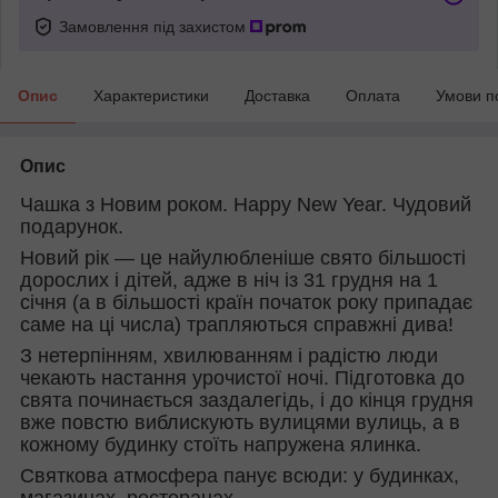
Замовлення під захистом
Опис
Характеристики
Доставка
Оплата
Умови п
Опис
Чашка з Новим роком. Happy New Year. Чудовий
подарунок.
Новий рік — це найулюбленіше свято більшості
дорослих і дітей, адже в ніч із 31 грудня на 1
січня (а в більшості країн початок року припадає
саме на ці числа) трапляються справжні дива!
З нетерпінням, хвилюванням і радістю люди
чекають настання урочистої ночі. Підготовка до
свята починається заздалегідь, і до кінця грудня
вже повстю виблискують вулицями вулиць, а в
кожному будинку стоїть напружена ялинка.
Святкова атмосфера панує всюди: у будинках,
магазинах, ресторанах.