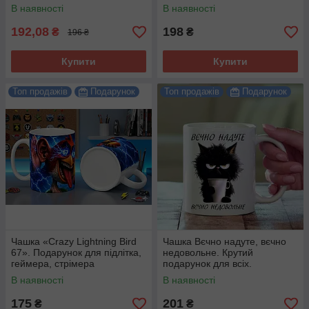
привід.
В наявності
В наявності
192,08
198
₴
₴
196 ₴
Купити
Купити
Топ продажів
Подарунок
Топ продажів
Подарунок
Чашка «Crazy Lightning Bird
Чашка Вєчно надуте, вєчно
67». Подарунок для підлітка,
недовольне. Крутий
геймера, стрімера
подарунок для всіх.
В наявності
В наявності
175
201
₴
₴