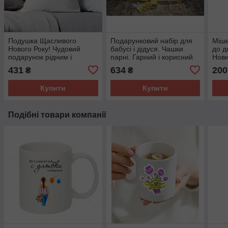
Подушка Щасливого
Подарунковий набір для
Міше
Нового Року! Чудовий
бабусі і дідуся. Чашки
до д
подарунок рідним і
парні. Гарний і корисний
Нови
близьким.
подарунок.
яким
431
634
200
₴
₴
Купити
Купити
Подібні товари компанії