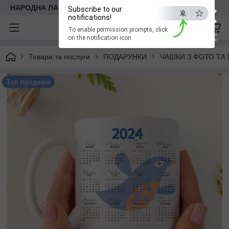
×
НАРОДНА ЛАВКА
Subscribe to our
notifications!
To enable permission prompts, click
ESC
on the notification icon
Товари та послуги
ПОДАРУНКИ
ЧАШКИ З ФОТО ТА
Топ продажів