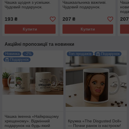
Чашка щодня з усмішки.
Чашкаальника важливі.
Чашк
Чудовий подарунок.
Чудовий подарунок.
нови
пода
193
207
207
₴
₴
Купити
Купити
Акційні пропозиції та новинки
Новинка
–2%
Топ продажів
Подарунок
Подарунок
Чашка іменна «Найкращому
хрещеному». Відмінний
Кружка «The Disgusted Doll»
подарунок на будь-який
— Почни ранок із настроєм!