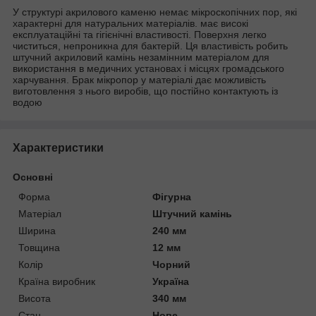
У структурі акрилового каменю немає мікроскопічних пор, які
характерні для натуральних матеріалів. має високі
експлуатаційні та гігієнічні властивості. Поверхня легко
чиститься, непроникна для бактерій. Ця властивість робить
штучний акриловий камінь незамінним матеріалом для
використання в медичних установах і місцях громадського
харчування. Брак мікропор у матеріалі дає можливість
виготовлення з нього виробів, що постійно контактують із
водою
Характеристики
Основні
Форма
Фігурна
Матеріал
Штучний камінь
Ширина
240 мм
Товщина
12 мм
Колір
Чорний
Країна виробник
Україна
Висота
340 мм
Стан
Нове