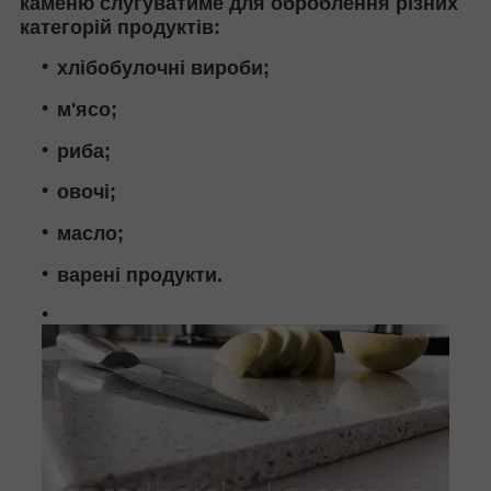
каменю слугуватиме для оброблення різних
категорій продуктів:
хлібобулочні вироби;
м'ясо;
риба;
овочі;
масло;
варені продукти.