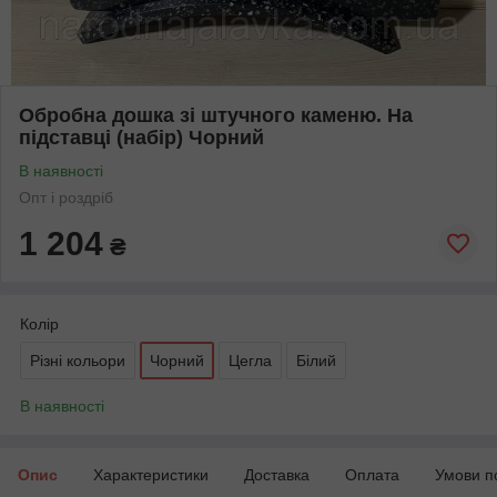
Обробна дошка зі штучного каменю. На
підставці (набір) Чорний
В наявності
Опт і роздріб
1 204
₴
Колір
Різні кольори
Чорний
Цегла
Білий
В наявності
Опис
Характеристики
Доставка
Оплата
Умови п