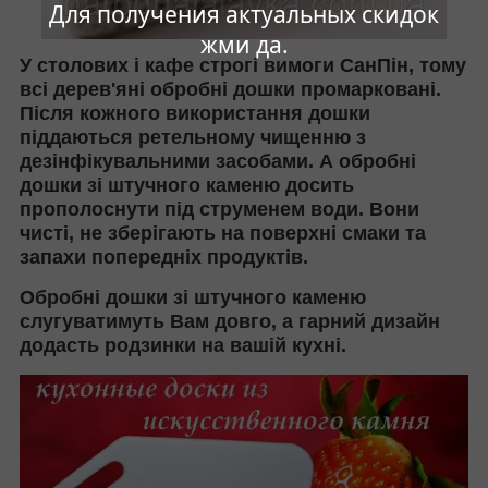
Для получения актуальных скидок
жми да.
У столових і кафе строгі вимоги СанПін, тому
всі дерев'яні обробні дошки промарковані.
Після кожного використання дошки
піддаються ретельному чищенню з
дезінфікувальними засобами. А обробні
дошки зі штучного каменю досить
прополоснути під струменем води. Вони
чисті, не зберігають на поверхні смаки та
запахи попередніх продуктів.
Обробні дошки зі штучного каменю
слугуватимуть Вам довго, а гарний дизайн
додасть родзинки на вашій кухні.