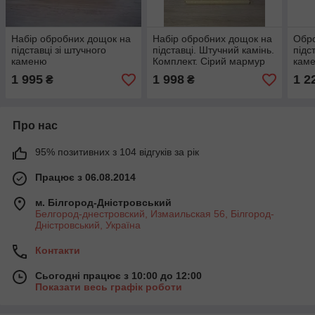
Набір обробних дощок на
Набір обробних дощок на
Обр
підставці зі штучного
підставці. Штучний камінь.
підс
каменю
Комплект. Сірий мармур
каме
1 995
1 998
1 2
₴
₴
Про нас
95% позитивних з 104 відгуків за рік
Працює з 06.08.2014
м. Білгород-Дністровський
Белгород-днестровский, Измаильская 56, Білгород-
Дністровський, Україна
Контакти
Сьогодні працює з 10:00 до 12:00
Показати весь графік роботи