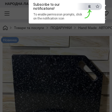
×
НАРОДНА ЛАВКА
Subscribe to our
notifications!
To enable permission prompts, click
ESC
on the notification icon
Товари та послуги
ПОДАРУНКИ
Hand Made. АВТОР
Новинка