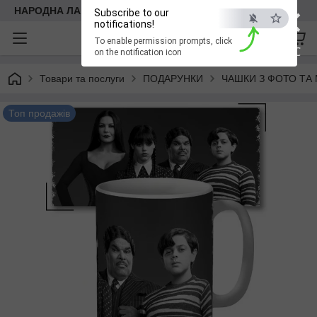
×
НАРОДНА ЛАВКА
Subscribe to our
notifications!
To enable permission prompts, click
ESC
on the notification icon
Товари та послуги
ПОДАРУНКИ
ЧАШКИ З ФОТО ТА
Топ продажів