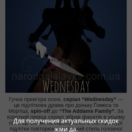
Гучна прем’єра осені,
серіал “Wednesday”
—
це підліткова драма про доньку Ґомеса та
Мортіші,
spin-off
до
“The Addams Family”
. За
короткий період серіал зібрав фанатів в усьому
Для получения актуальных скидок
світі. Це схоже на окрему течію в поп-культурі:
жми да.
підлітки повторюють готичний стиль головної