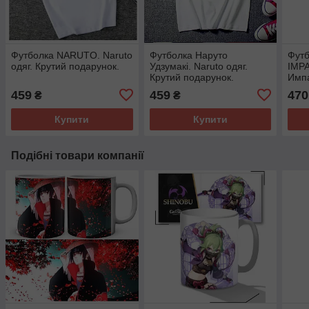
Футболка NARUTO. Naruto
Футболка Наруто
Фут
одяг. Крутий подарунок.
Удзумакі. Naruto одяг.
IMPA
Крутий подарунок.
Импа
Футболка біла Наруто
459
459
470
₴
₴
Удзумакі
Купити
Купити
Подібні товари компанії