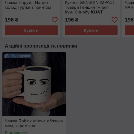
Чашка Наруто. Naruto
Кухоль GENSHIN IMPACT.
Чашк
холод Гуртка з принтом
Товари Геншин Імпакт
NAR
Куки Синобу 𝙆𝙐𝙆𝙄
𝙎𝙃𝙄𝙉𝙊𝘽𝙐
196
196
196
₴
₴
Купити
Купити
Акційні пропозиції та новинки
Подарунок
Чашка Roblox жіноче обличчя
мем, керамічна.
В наявності