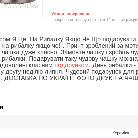
повернення товару протягом 14 днів
за раху
исом Я Це, На Рибалку Якщо Че Що подарувати 
 на рибалку якщо че!". Принт зроблений за мот
 чашка дуже класно. Замовте чашку і зробіть 
рибалки. Подарувати таку чудову чашку можна н
адоволені класним
подарунком
. День рибалки -
 у другу неділю липня. Чудовий подарунок для р
см. ДОСТАВКА ПО УКРАЇНІ! ФОТО ДРУК НА ЧА
и
Кераміка