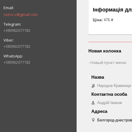
Інформація дл
setov.v@gmail.com
Ціна:
476 ₴
+380962077182
+380962077182
Новая колонка
+380962077182
Новый пункт меню
Народна Крамниця
Андрій Іванов
Белгород-днестровс