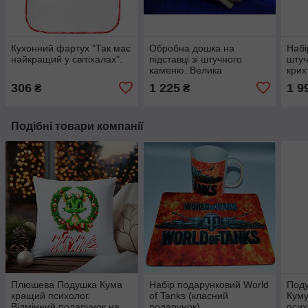
Кухонний фартух "Так має
Обробна дошка на
Набі
найкращий у світіхалах".
підставці зі штучного
штуч
каменю. Велика
крих
306
1 225
1 9
₴
₴
Подібні товари компанії
Плюшева Подушка Кума
Набір подарунковий World
Поду
кращий психолог.
of Tanks (класний
Куму
Відмінний подарунок на
подарунок)
псих