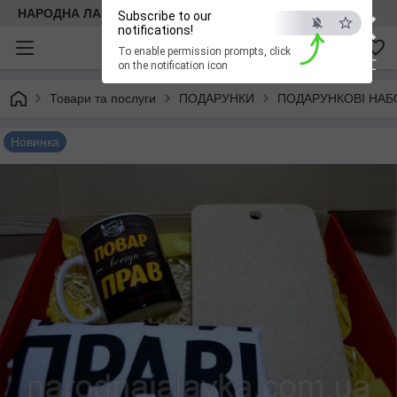
×
НАРОДНА ЛАВКА
Subscribe to our
notifications!
To enable permission prompts, click
ESC
on the notification icon
Товари та послуги
ПОДАРУНКИ
ПОДАРУНКОВІ НАБ
Новинка