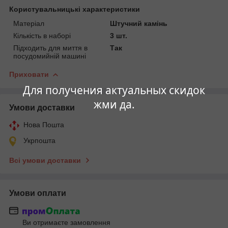
Користувальницькі характеристики
Матеріал
Штучний камінь
Кількість в наборі
3 шт.
Підходить для миття в
Так
посудомийній машині
Приховати
Для получения актуальных скидок
жми да.
Умови доставки
Нова Пошта
Укрпошта
Всі умови доставки
Умови оплати
Ви отримаєте замовлення