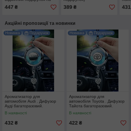
будь-який привід.
пода
447
389
431
₴
₴
прив
Акційні пропозиції та новинки
Новинка
Подарунок
Новинка
Подарунок
Ароматизатор для
Ароматизатор для
автомобіля Audi . Дифузор
автомобіля Toyota . Дифузор
Ауді багаторазовий.
Тайота багаторазовий.
В наявності
В наявності
432
422
₴
₴