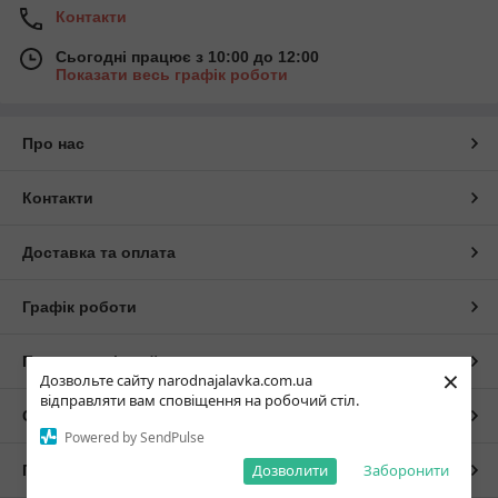
Контакти
Сьогодні працює з 10:00 до 12:00
Показати весь графік роботи
Про нас
Контакти
Доставка та оплата
Графік роботи
Повна версія сайту
×
Дозвольте сайту narodnajalavka.com.ua
відправляти вам сповіщення на робочий стіл.
Сайт створено на маркетплейсі
Prom.ua
Powered by SendPulse
Дозволити
Заборонити
Політика конфіденційності