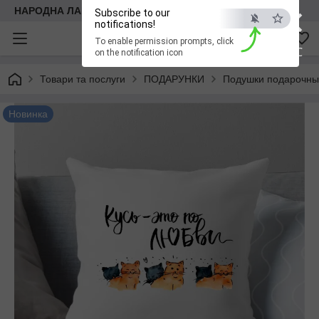
×
НАРОДНА ЛАВКА
Subscribe to our
notifications!
To enable permission prompts, click
ESC
on the notification icon
Товари та послуги
ПОДАРУНКИ
Подушки подарочн
Новинка