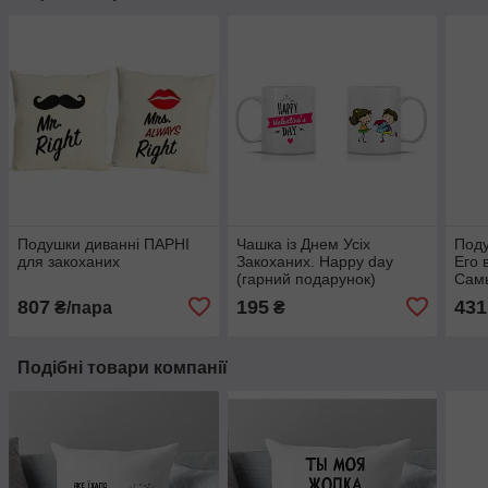
Подушки диванні ПАРНІ
Чашка із Днем Усіх
Поду
для закоханих
Закоханих. Happy day
Его 
(гарний подарунок)
Самы
Поду
807
195
431
₴/пара
₴
Подібні товари компанії