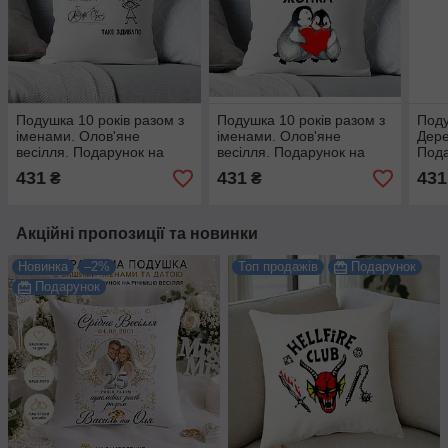
Подушка 10 років разом з
Подушка 10 років разом з
Поду
іменами. Олов'яне
іменами. Олов'яне
Дере
весілля. Подарунок на
весілля. Подарунок на
Пода
річницю весілля.
річницю весілля.
весі
431
431
431
₴
₴
Акційні пропозиції та новинки
Новинка
–2%
Топ продажів
Подарунок
Подарунок