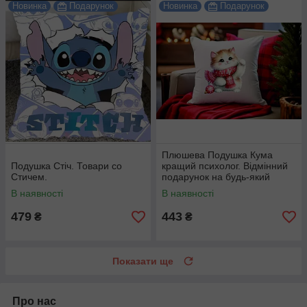
Новинка
Подарунок
Новинка
Подарунок
Плюшева Подушка Кума
Подушка Стіч. Товари со
кращий психолог. Відмінний
Стичем.
подарунок на будь-який
привід.
В наявності
В наявності
479
443
₴
₴
Показати ще
Про нас