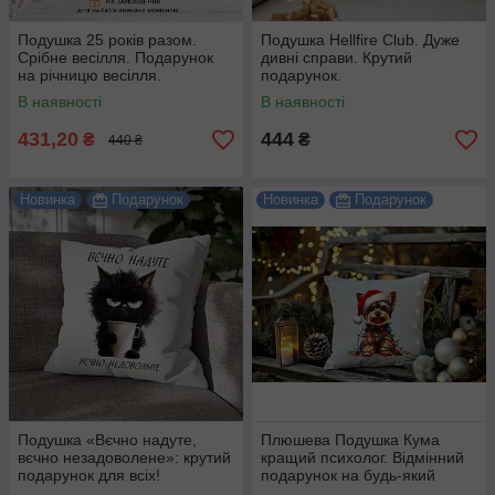
Подушка 25 років разом.
Подушка Hellfire Club. Дуже
Срібне весілля. Подарунок
дивні справи. Крутий
на річницю весілля.
подарунок.
В наявності
В наявності
431,20
444
₴
₴
440 ₴
Новинка
Подарунок
Новинка
Подарунок
Подушка «Вєчно надуте,
Плюшева Подушка Кума
вєчно незадоволене»: крутий
кращий психолог. Відмінний
подарунок для всіх!
подарунок на будь-який
привід.