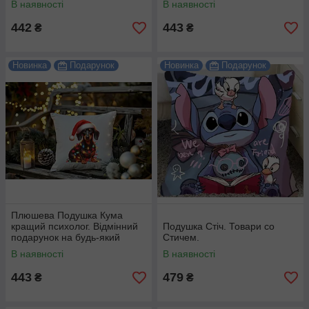
В наявності
В наявності
442
443
₴
₴
Новинка
Подарунок
Новинка
Подарунок
Плюшева Подушка Кума
кращий психолог. Відмінний
Подушка Стіч. Товари со
подарунок на будь-який
Стичем.
привід.
В наявності
В наявності
443
479
₴
₴