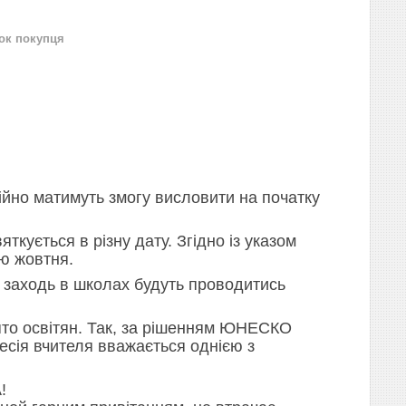
нок покупця
ійно матимуть змогу висловити на початку
ткується в різну дату. Згідно із указом
лю жовтня.
ні заходь в школах будуть проводитись
вято освітян. Так, за рішенням ЮНЕСКО
есія вчителя вважається однією з
!