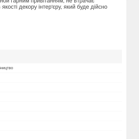
ной гарним привітанням, не втрачає
кості декору інтер'єру, який буде дійсно
бництво