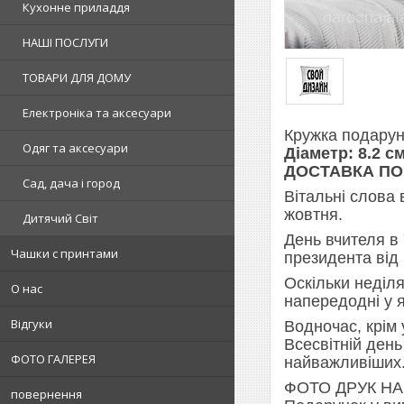
Кухонне приладдя
НАШІ ПОСЛУГИ
ТОВАРИ ДЛЯ ДОМУ
Електроніка та аксесуари
Кружка подарун
Одяг та аксесуари
Діаметр: 8.2 см
ДОСТАВКА ПО 
Сад, дача і город
Вітальні слова
жовтня.
Дитячий Світ
День вчителя в 
Чашки с принтами
президента від 
Оскільки неділя
О нас
напередодні у 
Відгуки
Водночас, крім
Всесвітній ден
ФОТО ГАЛЕРЕЯ
найважливіших
ФОТО ДРУК НА
повернення