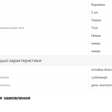
Кераміка
1 шт.
Чашка
охвильовій печі
True
Немає
немає
немає
цькі характеристики
потайна блис
лення
сублімація
алюнка
день вчителя
я замовлення