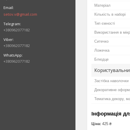
Матеріал
setov.v@gmail.com
Кількість в наборі
Тип ємності
+380962077182
Використання в мікр
Ситечко
+380962077182
Ложечка
Блюдце
+380962077182
Користувальни
Застібка наволочки
Декоративне оформ
Тематика декору, м
Інформація дл
Ціна:
425 ₴