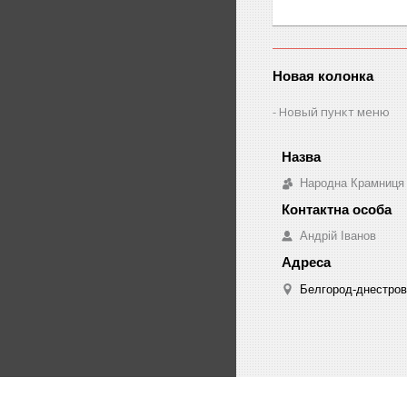
Новая колонка
Новый пункт меню
Народна Крамниця
Андрій Іванов
Белгород-днестровс