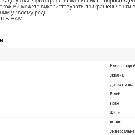
гляді гуртки з фотографією іменинника, сопровожден
акож Ви можете використовувати прикрашені чашки в я
ним у своєму роді.
ІТЬ НАМ
и
Власне виро
Україна
Декоративна
Білий
Нове
330 мл
немає
Універсальне