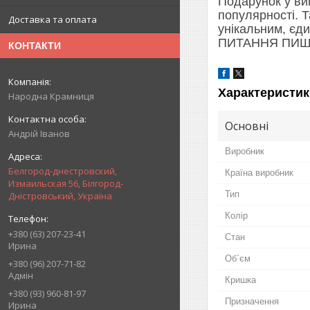
Подарунок у ви
популярності. Т
Доставка та оплата
унікальним, єди
ПИТАННЯ ПИШ
КОНТАКТИ
Характеристик
Народна Крамниця
Основні
Андрій Іванов
Виробник
Белгород-днестровский,
Країна виробник
Измаильская 56, Білгород-
Тип
Дністровський, Україна
Колір
+380 (63) 207-23-41
Стан
Ирина
Об`єм
+380 (96) 207-71-82
Адмін
Кришка
+380 (93) 960-81-97
Призначення
Ирина