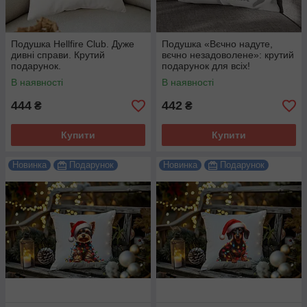
Подушка Hellfire Club. Дуже
Подушка «Вєчно надуте,
дивні справи. Крутий
вєчно незадоволене»: крутий
подарунок.
подарунок для всіх!
В наявності
В наявності
444
442
₴
₴
Купити
Купити
Новинка
Подарунок
Новинка
Подарунок