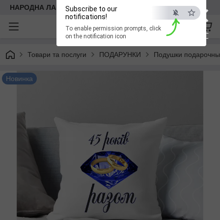
×
НАРОДНА ЛАВКА
Subscribe to our
notifications!
To enable permission prompts, click
ESC
on the notification icon
Товари та послуги
ПОДАРУНКИ
Подушки подарочн
Новинка