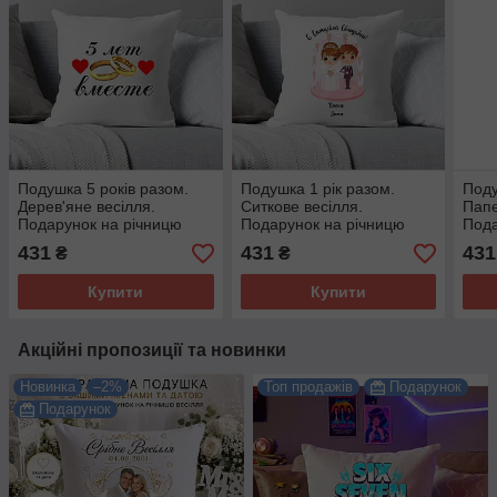
Подушка 5 років разом.
Подушка 1 рік разом.
Поду
Дерев'яне весілля.
Ситкове весілля.
Папе
Подарунок на річницю
Подарунок на річницю
Пода
весілля.
весілля.
весі
431
431
431
₴
₴
Купити
Купити
Акційні пропозиції та новинки
Новинка
–2%
Топ продажів
Подарунок
Подарунок