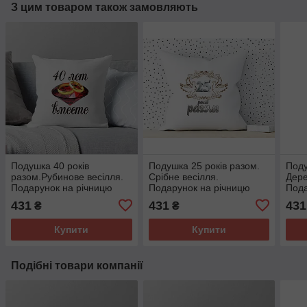
З цим товаром також замовляють
Подушка 40 років
Подушка 25 років разом.
Поду
разом.Рубинове весілля.
Срібне весілля.
Дере
Подарунок на річницю
Подарунок на річницю
Пода
весілля.
весілля.
весі
431
431
431
₴
₴
Купити
Купити
Подібні товари компанії