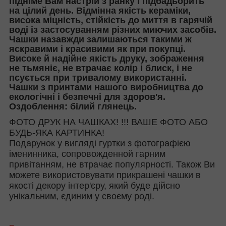
підніме Вам настрій з ранку і підбадьорить
на цілий день. Відмінна якість кераміки,
висока міцність, стійкість до миття в гарячій
воді із застосуванням різних миючих засобів.
Чашки назавжди залишаються такими ж
яскравими і красивими як при покупці.
Високе й надійне якість друку, зображення
не тьмяніє, не втрачає колір і блиск, і не
псується при тривалому використанні.
Чашки з принтами нашого виробництва до
екологічні і безпечні для здоров'я.
Оздоблення: білий глянець.
ФОТО ДРУК НА ЧАШКАХ! !!! ВАШЕ ФОТО АБО
БУДЬ-ЯКА КАРТИНКА!
Подарунок у вигляді гуртки з фотографією
іменинника, сопровожденной гарним
привітанням, не втрачає популярності. Також Ви
можете використовувати прикрашені чашки в
якості декору інтер'єру, який буде дійсно
унікальним, єдиним у своєму роді.