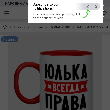
×
НАРОДНА ЛАВКА
Subscribe to our
notifications!
To enable permission prompts, click
ESC
on the notification icon
Товари та послуги
ПОДАРУНКИ
ЧАШКИ З ФОТО ТА
Новинка