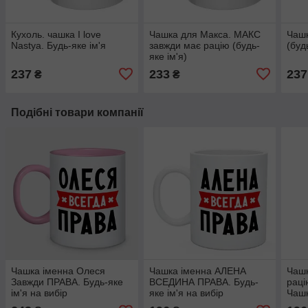
Кухоль. чашка I love
Чашка для Макса. МАКС
Чашк
Nastya. Будь-яке ім'я
завжди має рацію (будь-
(буд
яке ім'я)
237
233
237
₴
₴
Подібні товари компанії
Чашка іменна Олеся
Чашка іменна АЛЕНА
Чашк
Завжди ПРАВА. Будь-яке
ВСЕДИНА ПРАВА. Будь-
раці
ім'я на вибір
яке ім'я на вибір
Чашк