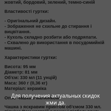
жовтий, бордовий, зелений, темно-синій
Властивості гуртки:
- Оригінальний дизайн.
- Зображення не схильне до стирання і
вицвітання.
- Кухоль складно розбити або подряпати.
- Схвалено до використання в посудомийній
машині.
Характеристики гуртки:
Висота: 95 мм
Діаметр: 81 мм
Об'єм: 330 мл (11 унцій)
Маса: 360 г (0,36 кг)
Матеріал: кераміка
Для получения актуальных скидок
Опис Чашка з малюнком
жми да.
Чашка з яскравим принтом об'ємом 330 мл.