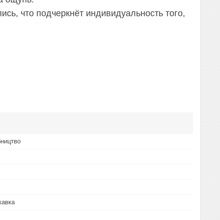
ись, что подчеркнёт индивидуальность того,
бництво
кавка