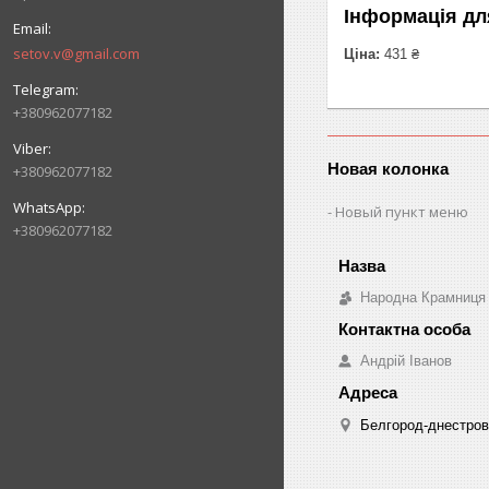
Інформація дл
setov.v@gmail.com
Ціна:
431 ₴
+380962077182
Новая колонка
+380962077182
Новый пункт меню
+380962077182
Народна Крамниця
Андрій Іванов
Белгород-днестровс