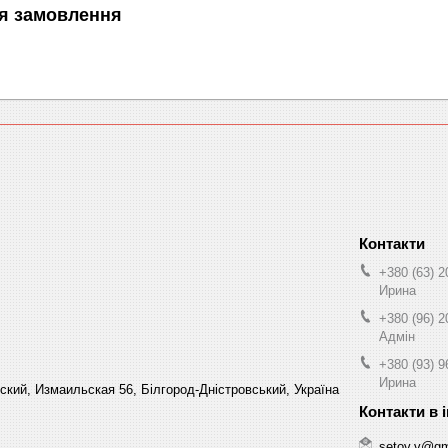
я замовлення
+380 (63) 2
Ирина
+380 (96) 2
Адмін
+380 (93) 9
Ирина
кий, Измаильская 56, Білгород-Дністровський, Україна
setov.v@gm