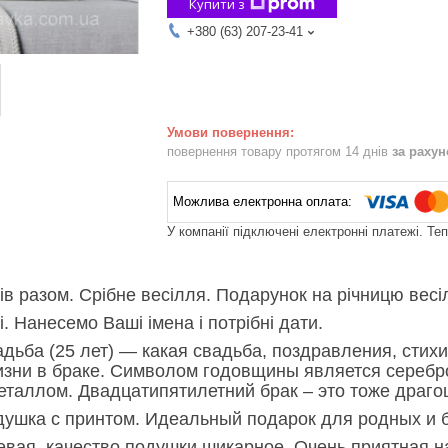
Купити з
+380 (63) 207-23-41
повернення товару протягом 14 днів
за раху
У компанії підключені електронні платежі. Те
ів разом. Срібне весілля. Подарунок на річницю весі
. Нанесемо Ваші імена і потрібні дати.
дьба (25 лет) — какая свадьба, поздравления, стихи
изни в браке. Символом годовщины является серебро
таллом. Двадцатипятилетний брак – это тоже драгоц
ушка с принтом. Идеальный подарок для родных и 
ая, качество подушки шикарное. Очень приятная н