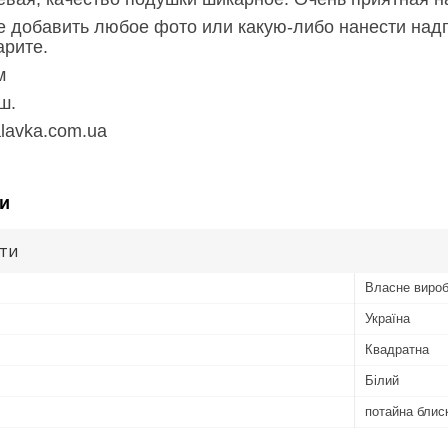
е добавить любое фото или какую-либо нанести надп
арите.
см
ш.
alavka.com.ua
и
ути
Власне виро
Україна
Квадратна
Білий
потайна блис