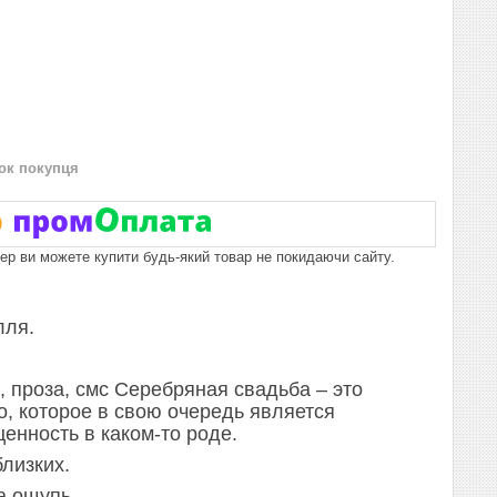
нок покупця
пер ви можете купити будь-який товар не покидаючи сайту.
лля.
, проза, смс Серебряная свадьба – это
, которое в свою очередь является
енность в каком-то роде.
близких.
а ощупь.