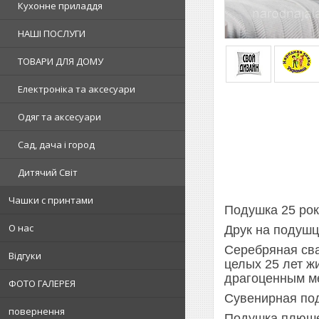
Кухонне приладдя
НАШІ ПОСЛУГИ
ТОВАРИ ДЛЯ ДОМУ
Електроніка та аксесуари
Одяг та аксесуари
Сад, дача і город
Дитячий Світ
Чашки с принтами
Подушка 25 рок
О нас
Друк на подушці
Серебряная сва
Відгуки
целых 25 лет ж
драгоценным ме
ФОТО ГАЛЕРЕЯ
Сувенирная под
повернення
Подушка плюшев