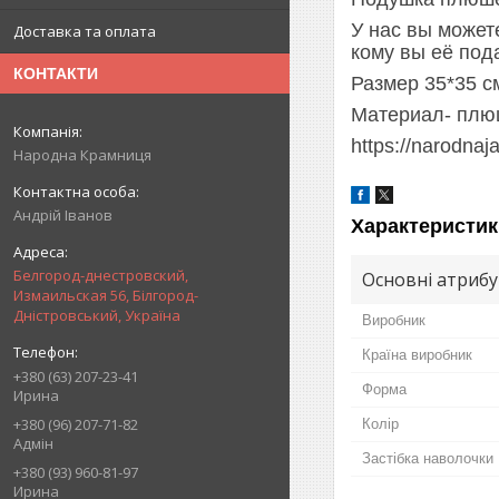
У нас вы может
Доставка та оплата
кому вы её под
КОНТАКТИ
Размер 35*35 
Материал- плю
https://narodnaj
Народна Крамниця
Андрій Іванов
Характеристик
Белгород-днестровский,
Основні атриб
Измаильская 56, Білгород-
Дністровський, Україна
Виробник
Країна виробник
+380 (63) 207-23-41
Форма
Ирина
+380 (96) 207-71-82
Колір
Адмін
Застібка наволочки
+380 (93) 960-81-97
Ирина