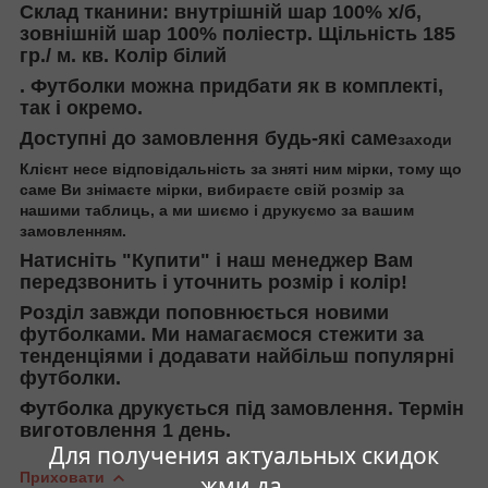
Склад тканини: внутрішній шар 100% х/б,
зовнішній шар 100% поліестр. Щільність 185
гр./ м. кв. Колір білий
. Футболки можна придбати як в комплекті,
так і окремо.
Доступні до замовлення будь-які саме
заходи
Клієнт несе відповідальність за зняті ним мірки, тому що
саме Ви знімаєте мірки, вибираєте свій розмір за
нашими таблиць, а ми шиємо і друкуємо за вашим
замовленням.
Натисніть "Купити" і наш менеджер Вам
передзвонить і уточнить розмір і колір!
Розділ завжди поповнюється новими
футболками. Ми намагаємося стежити за
тенденціями і додавати найбільш популярні
футболки.
Футболка друкується під замовлення. Термін
виготовлення 1 день.
Для получения актуальных скидок
Приховати
жми да.