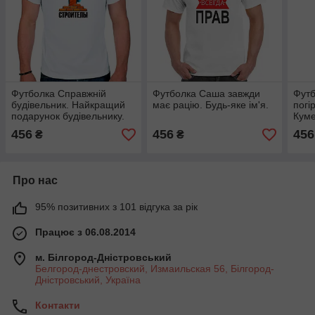
Футболка Справжній
Футболка Саша завжди
Футб
будівельник. Найкращий
має рацію. Будь-яке ім'я.
погі
подарунок будівельнику.
Куме
456
456
456
₴
₴
Про нас
95% позитивних з 101 відгука за рік
Працює з 06.08.2014
м. Білгород-Дністровський
Белгород-днестровский, Измаильская 56, Білгород-
Дністровський, Україна
Контакти