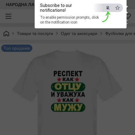
×
НАРОДНА ЛАВКА
Subscribe to our
notifications!
To enable permission prompts, click
ESC
on the notification icon
Товари та послуги
Одяг та аксесуари
Футболки для в
Топ продажів