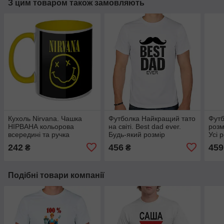
З цим товаром також замовляють
Кухоль Nirvana. Чашка
Футболка Найкращий тато
Футб
НІРВАНА кольорова
на світі. Best dad ever.
розм
всередині та ручка
Будь-який розмір
Усі 
242
456
459
₴
₴
Подібні товари компанії