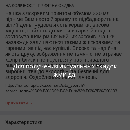
НА КОЛІЧНОСТІ ПРИЯТНУ СКИДКА.
Чашка з яскравим принтом об'ємом 330 мл.
підніме Вам настрій зранку та підбадьорить на
цілий день. Чудова якість кераміки, висока
міцність, стійкість до миття в гарячій воді із
застосуванням різних мийних засобів. Чашки
назавжди залишаються такими ж яскравими та
гарними, як під час купівлі. Висока та надійна
якість друку, зображення не тьмяніє, не втрачає
колір і блиск і не псується у разі тривалого
Для получения актуальных скидок
використання. Чашки з принтами нашого
виробництва до екологічні та безпечні для
жми да.
здоров'я. Оздоблення: білий глянець.
https://narodnajalavka.com.ua/site_search?
search_term=%D0%B0%D0%BC%D1%83%D0%BD%D0%B3
Приховати
Характеристики