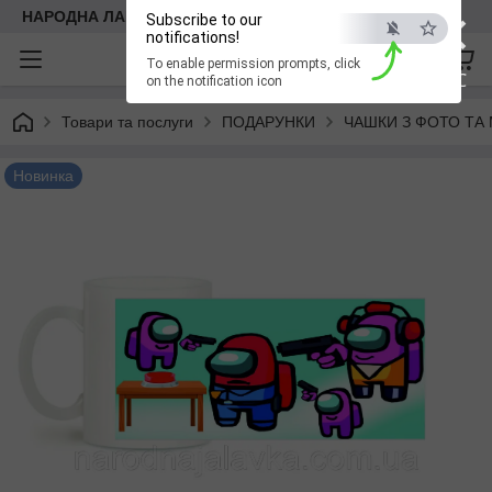
×
НАРОДНА ЛАВКА
Subscribe to our
notifications!
To enable permission prompts, click
ESC
on the notification icon
Товари та послуги
ПОДАРУНКИ
ЧАШКИ З ФОТО ТА
Новинка