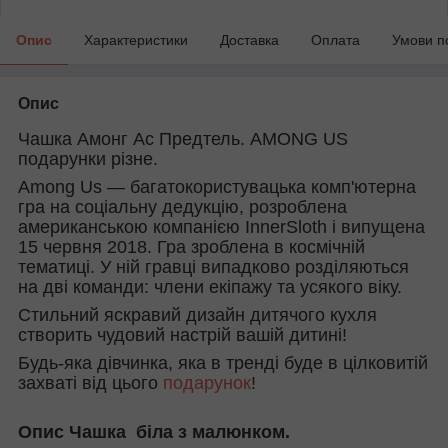
Опис
Характеристики
Доставка
Оплата
Умови п
Опис
Чашка Амонг Ас Предтель. AMONG US
подарунки різне.
Among Us — багатокористувацька комп'ютерна
гра на соціальну дедукцію, розроблена
американською компанією InnerSloth і випущена
15 червня 2018. Гра зроблена в космічній
тематиці. У ній гравці випадково розділяються
на дві команди: члени екіпажу та усякого віку.
Стильний яскравий дизайн дитячого кухля
створить чудовий настрій вашій дитині!
Будь-яка дівчинка, яка в тренді буде в цілковитій
захваті від цього
подарунок
!
Опис Чашка біла з малюнком.