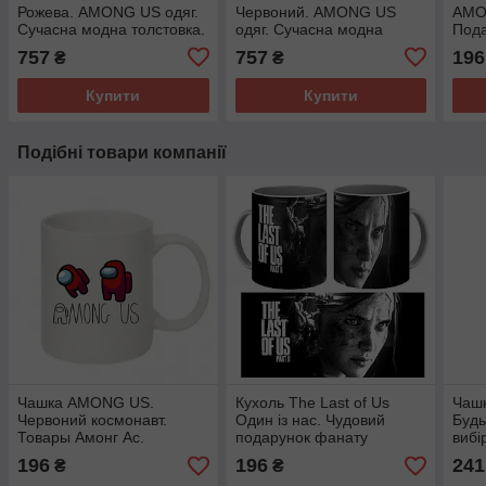
Рожева. AMONG US одяг.
Червоний. AMONG US
AMO
Сучасна модна толстовка.
одяг. Сучасна модна
Пода
толстовка.
757
757
196
₴
₴
Купити
Купити
Подібні товари компанії
Чашка AMONG US.
Кухоль The Last of Us
Чашк
Червоний космонавт.
Один із нас. Чудовий
Будь
Товары Амонг Ас.
подарунок фанату
вибі
196
196
241
₴
₴