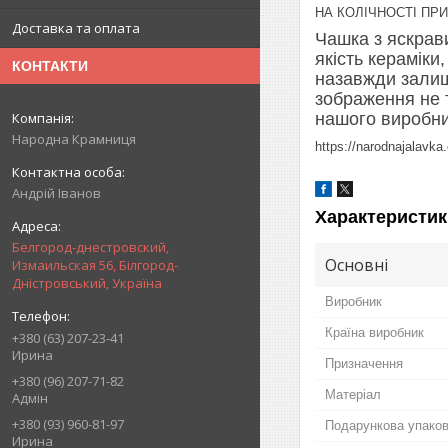
НА КОЛІЧНОСТІ ПР
Доставка та оплата
Чашка з яскрави
якість кераміки
КОНТАКТИ
назавжди залиша
зображення не т
нашого виробниц
Народна Крамниця
https://narodnajal
Андрій Іванов
Характеристик
Белгород-днестровский,
Основні
Измаильская 56, Білгород-
Дністровський, Україна
Виробник
Країна виробник
+380 (63) 207-23-41
Ирина
Призначення
+380 (96) 207-71-82
Матеріал
Адмін
+380 (93) 960-81-97
Подарункова упако
Ирина