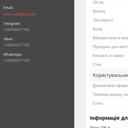
Об`єм
Висота
setov.v@gmail.com
Тип ємності
+380962077182
Колір
Використання в мікр
+380962077182
Підходить для митт
Кількість в наборі
+380962077182
Стан
Користувальни
Декоративне оформ
Тематика декору, м
Стать
Інформація дл
Ціна:
196 ₴