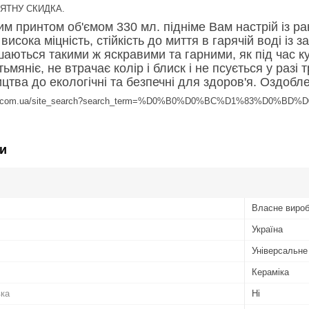
ИЯТНУ СКИДКА.
м принтом об'ємом 330 мл. підніме Вам настрій із ра
, висока міцність, стійкість до миття в гарячій воді і
ються такими ж яскравими та гарними, як під час купі
ьмяніє, не втрачає колір і блиск і не псується у раз
тва до екологічні та безпечні для здоров'я. Оздобле
avka.com.ua/site_search?search_term=%D0%B0%D0%BC%D1%83%D0%BD%
и
Власне виро
Україна
Універсальне
Кераміка
вка
Ні