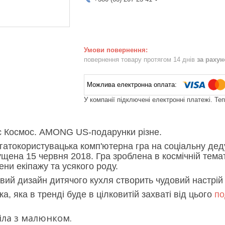
повернення товару протягом 14 днів
за раху
У компанії підключені електронні платежі. Те
 Космос. AMONG US-подарунки різне.
атокористувацька комп'ютерна гра на соціальну дед
пущена 15 червня 2018. Гра зроблена в космічній тема
ени екіпажу та усякого роду.
вий дизайн дитячого кухля створить чудовий настрій
ка, яка в тренді буде в цілковитій захваті від цього
по
ла з малюнком.