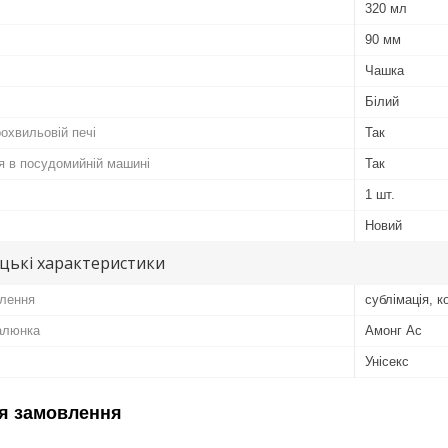
320 мл
90 мм
Чашка
Білий
охвильовій печі
Так
я в посудомийній машині
Так
1 шт.
Новий
цькі характеристики
лення
сублімація, 
алюнка
Амонг Ас
Унісекс
я замовлення