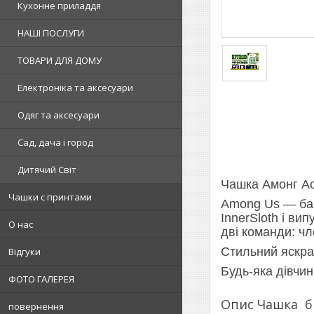
Кухонне приладдя
НАШІ ПОСЛУГИ
ТОВАРИ ДЛЯ ДОМУ
Електроніка та аксесуари
Одяг та аксесуари
Сад, дача і город
Дитячий Світ
Чашка Амонг Ас
Чашки с принтами
Among Us — баг
InnerSloth і ви
О нас
дві команди: чл
Стильний яскра
Відгуки
Будь-яка дівчин
ФОТО ГАЛЕРЕЯ
Опис Чашка бі
повернення