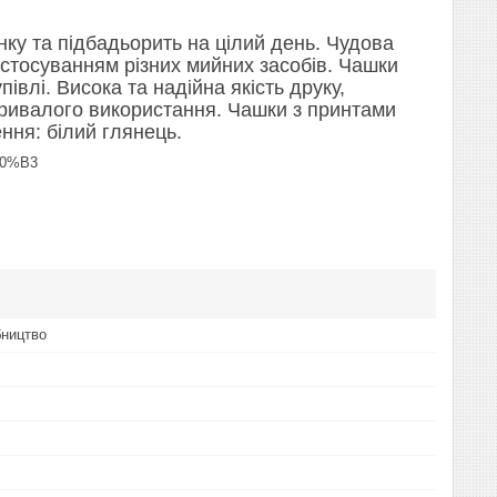
нку та підбадьорить на цілий день. Чудова
з застосуванням різних мийних засобів. Чашки
влі. Висока та надійна якість друку,
і тривалого використання. Чашки з принтами
ння: білий глянець.
D0%B3
бництво