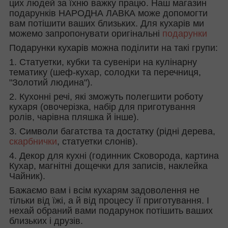
цих людей за їхню важку працю. Наш магазин
подарунків НАРОДНА ЛАВКА може допомогти
вам потішити ваших близьких. Для кухарів ми
можемо запропонувати оригінальні
подарунки
Подарунки кухарів можна поділити на такі групи:
1. Статуетки, кубки та сувеніри на кулінарну
тематику (шеф-кухар, солодки та перечниця,
"Золотий людина").
2. Кухонні речі, які зможуть полегшити роботу
кухаря (овочерізка, набір для приготування
ролів, чарівна пляшка й інше).
3. Символи багатства та достатку (рідні дерева,
скарбнички
, статуетки слонів).
4. Декор для кухні (годинник Сковорода, картина
Кухар, магнітні дощечки для записів, наклейка
Чайник).
Бажаємо вам і всім кухарям задоволення не
тільки від їжі, а й від процесу її приготування. І
нехай обраний вами подарунок потішить ваших
близьких і друзів.