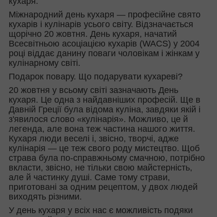
кухаря.
Міжнародний день кухаря — професійне свято
кухарів і кулінарів усього світу. Відзначається
щорічно 20 жовтня. День кухаря, начатий
Всесвітньою асоціацією кухарів (WACS) у 2004
році віддає данину поваги чоловікам і жінкам у
кулінарному світі.
Подарок повару. Що подарувати кухареві?
20 жовтня у всьому світі зазначають День
кухаря. Це одна з найдавніших професій. Ще в
Давній Греції була відома куліна, завдяки якій і
з'явилося слово «кулінарія». Можливо, це й
легенда, але вона теж частина нашого життя.
Кухаря люди веселі і, звісно, творчі, адже
кулінарія — це теж свого роду мистецтво. Щоб
страва була по-справжньому смачною, потрібно
вкласти, звісно, не тільки свою майстерність,
але й частинку душі. Саме тому страви,
приготовані за одним рецептом, у двох людей
виходять різними.
У день кухаря у всіх нас є можливість подяки