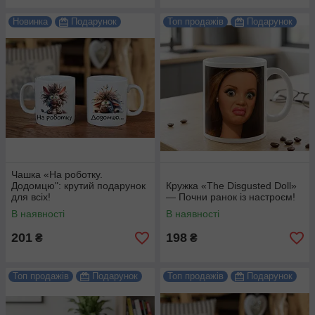
Новинка
Подарунок
Топ продажів
Подарунок
Чашка «На роботку.
Додомцю": крутий подарунок
Кружка «The Disgusted Doll»
для всіх!
— Почни ранок із настроєм!
В наявності
В наявності
201
198
₴
₴
Топ продажів
Подарунок
Топ продажів
Подарунок