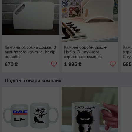
Кам'яна обробна дошка. З
Кам'яні обробні дошки
Кам'
акрилового каменю. Колір
Набір. Зі штучного
акри
на вибір
акрилового каменю
Штуч
670
1 995
685
₴
₴
Подібні товари компанії