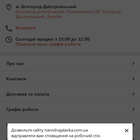
м. Білгород-Дністровський
Белгород-днестровский, Измаильская 56, Білгород-
Дністровський, Україна
Контакти
Сьогодні працює з 10:00 до 12:00
Показати весь графік роботи
Про нас
Контакти
Доставка та оплата
Графік роботи
Повна версія сайту
×
Дозвольте сайту narodnajalavka.com.ua
відправляти вам сповіщення на робочий стіл.