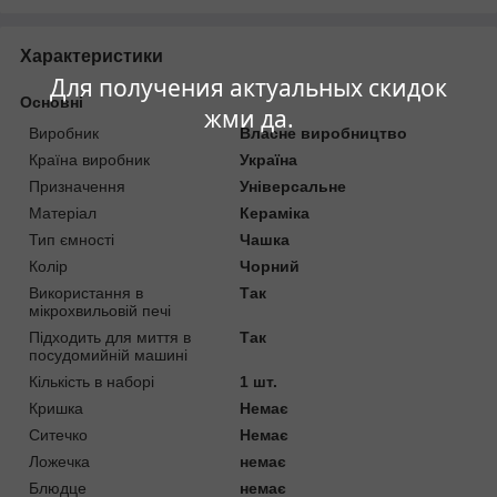
Характеристики
Для получения актуальных скидок
Основні
жми да.
Виробник
Власне виробництво
Країна виробник
Україна
Призначення
Універсальне
Матеріал
Кераміка
Тип ємності
Чашка
Колір
Чорний
Використання в
Так
мікрохвильовій печі
Підходить для миття в
Так
посудомийній машині
Кількість в наборі
1 шт.
Кришка
Немає
Ситечко
Немає
Ложечка
немає
Блюдце
немає