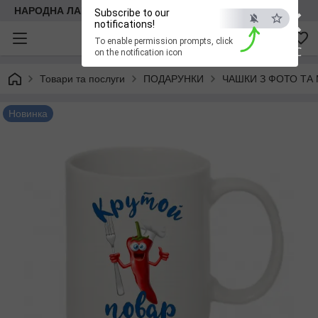
×
НАРОДНА ЛАВКА
Subscribe to our
notifications!
To enable permission prompts, click
ESC
on the notification icon
Товари та послуги
ПОДАРУНКИ
ЧАШКИ З ФОТО ТА
Новинка