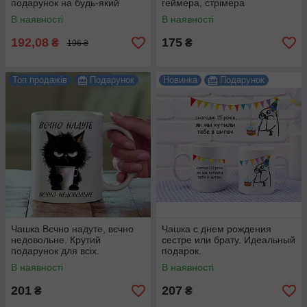
подарунок на будь-який
геймера, стрімера
привід.
В наявності
В наявності
192,08
175
₴
₴
196 ₴
Топ продажів
Подарунок
Новинка
Подарунок
Чашка Вєчно надуте, вєчно
Чашка с днем рождения
недовольне. Крутий
сестре или брату. Идеальный
подарунок для всіх.
подарок.
В наявності
В наявності
201
207
₴
₴