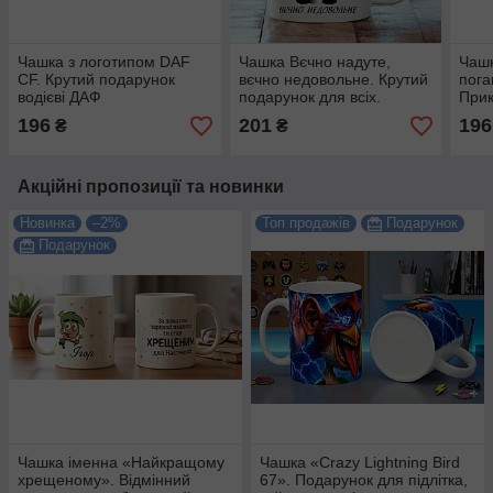
Чашка з логотипом DAF
Чашка Вєчно надуте,
Чашк
CF. Крутий подарунок
вєчно недовольне. Крутий
пога
водієві ДАФ
подарунок для всіх.
Прик
куха
196
201
196
₴
₴
Акційні пропозиції та новинки
Новинка
–2%
Топ продажів
Подарунок
Подарунок
Чашка іменна «Найкращому
Чашка «Crazy Lightning Bird
хрещеному». Відмінний
67». Подарунок для підлітка,