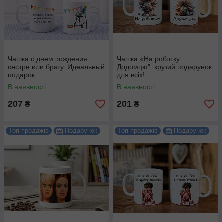
Чашка с днем рождения
Чашка «На роботку.
сестре или брату. Идеальный
Додомцю": крутий подарунок
подарок.
для всіх!
В наявності
В наявності
207
201
₴
₴
Топ продажів
Подарунок
Топ продажів
Подарунок