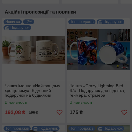
Акційні пропозиції та новинки
Новинка
–2%
Топ продажів
Подарунок
Подарунок
Чашка іменна «Найкращому
Чашка «Crazy Lightning Bird
хрещеному». Відмінний
67». Подарунок для підлітка,
подарунок на будь-який
геймера, стрімера
привід.
В наявності
В наявності
192,08
175
₴
₴
196 ₴
Топ продажів
Подарунок
Топ продажів
Подарунок