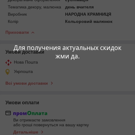
Тематика декору, малюнка
день вчителя
Виробник
НАРОДНА КРАМНИЦЯ
Колір
Кольоровий малюнок
Приховати
Для получения актуальных скидок
Умови доставки
жми да.
Нова Пошта
Укрпошта
Всі умови доставки
Умови оплати
Ви отримаєте замовлення
або гроші повернуться на вашу картку
Детальніше