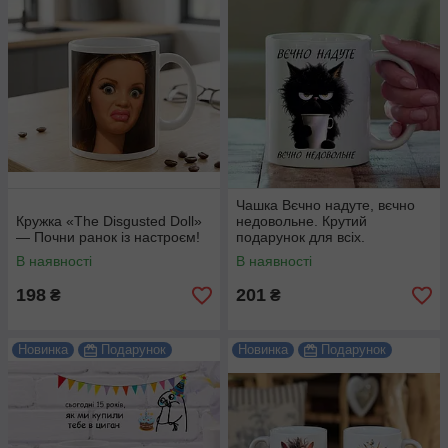
Чашка Вєчно надуте, вєчно
Кружка «The Disgusted Doll»
недовольне. Крутий
— Почни ранок із настроєм!
подарунок для всіх.
В наявності
В наявності
198
201
₴
₴
Новинка
Подарунок
Новинка
Подарунок