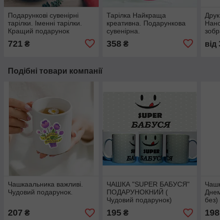
Подарункові сувенірні
Тарілка Найкраща
Друк
тарілки. Іменні тарілки.
креативна. Подарункова
Нано
Кращий подарунок
сувенірна.
зобр
подружній парі.
721
358
₴
₴
від
Подібні товари компанії
Чашкаальника важливі.
ЧАШКА "SUPER БАБУСЯ"
Чашк
Чудовий подарунок.
ПОДАРУНОКНИЙ (
Днем
Чудовий подарунок)
без)
207
195
198
₴
₴