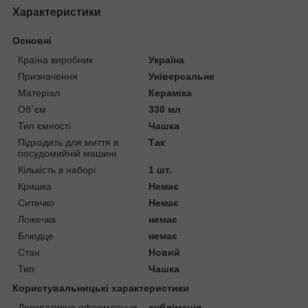
Характеристики
Основні
Країна виробник
Україна
Призначення
Універсальне
Матеріал
Кераміка
Об`єм
330 мл
Тип ємності
Чашка
Підходить для миття в
Так
посудомийній машині
Кількість в наборі
1 шт.
Кришка
Немає
Ситечко
Немає
Ложечка
немає
Блюдце
немає
Стан
Новий
Тип
Чашка
Користувальницькі характеристики
Декоративне оформлення
сублімація