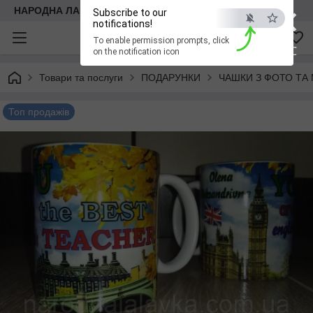
×
НАРОДНА ЛАВКА
Subscribe to our
notifications!
To enable permission prompts, click
ESC
on the notification icon
Товари та послуги
ПОДАРУНКИ
ЧАШКИ З ФОТО ТА
Топ продажів