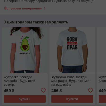
Повернення товару впродовж 14 днів за рахунок покупця
Всі умови повернення
З цим товаром також замовляють
Футболка Авокадо
Футболка Вова завжди
Футб
Avocado . Будь-який
має рацію. Будь-яке ім'я
хлоп
розмір.
на ваш вибір
459
466
449
₴
₴
Купити
Купити