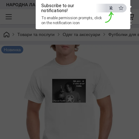
×
НАРОДНА ЛАВКА
Subscribe to our
notifications!
To enable permission prompts, click
ESC
on the notification icon
Товари та послуги
Одяг та аксесуари
Футболки для в
Новинка