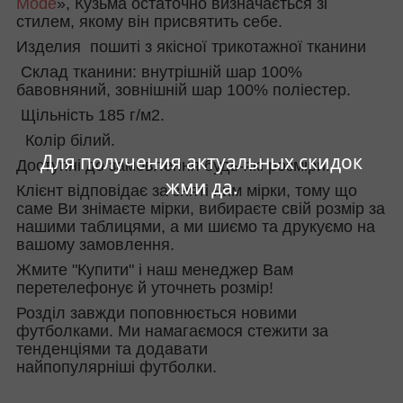
Mode
», Кузьма остаточно визначається зі
стилем, якому він присвятить себе.
Изделия пошиті з якісної трикотажної тканини
Склад тканини: внутрішній шар 100%
бавовняний, зовнішній шар 100% поліестер.
Щільність 185 г/м2.
Колір білий.
Для получения актуальных скидок
Доступні до замовлення будь-які розміри.
жми да.
Клієнт відповідає за зняті ним мірки, тому що
саме Ви знімаєте мірки, вибираєте свій розмір за
нашими таблицями, а ми шиємо та друкуємо на
вашому замовлення.
Жмите "Купити" і наш менеджер Вам
перетелефонує й уточнеть розмір!
Розділ завжди поповнюється новими
футболками. Ми намагаємося стежити за
тенденціями та додавати
найпопулярніші футболки.