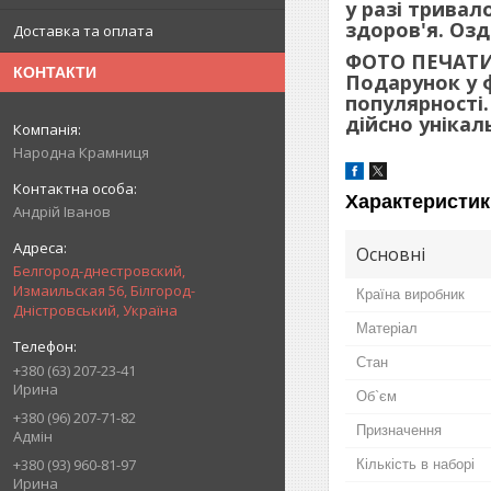
у разі трива
здоров'я. Озд
Доставка та оплата
ФОТО ПЕЧАТИ
КОНТАКТИ
Подарунок у 
популярності
дійсно унікал
Народна Крамниця
Характеристик
Андрій Іванов
Основні
Белгород-днестровский,
Измаильская 56, Білгород-
Країна виробник
Дністровський, Україна
Матеріал
Стан
+380 (63) 207-23-41
Ирина
Об`єм
+380 (96) 207-71-82
Призначення
Адмін
+380 (93) 960-81-97
Кількість в наборі
Ирина