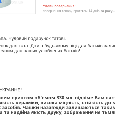
повернення товару протягом 14 днів
за раху
па. Чудовий подарунок татові.
ок для тата. Діти в будь-якому віці для батьків за
ємним для наших улюблених батьків!
УКРАИНЕ!
вим принтом об'ємом 330 мл. підніме Вам наст
якість кераміки, висока міцність, стійкість до 
х засобів. Чашки назавжди залишаються такими
а та надійна якість друку, зображення не тьмяні