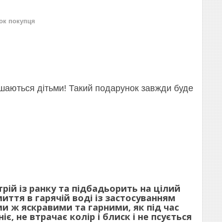
нок покупця
лишаються дітьми! Такий подарунок завжди буде
рій із ранку та підбадьорить на цілий
миття в гарячій воді із застосуванням
 ж яскравими та гарними, як під час
є, не втрачає колір і блиск і не псується