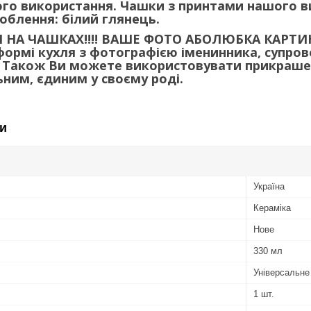
лого використання. Чашки з принтами нашого в
облення: білий глянець.
 НА ЧАШКАХ!!!! ВАШЕ ФОТО АБОЛЮБКА КАРТИ
формі кухля з фотографією іменинника, супро
. Також Ви можете використовувати прикрашені
ьним, єдиним у своєму роді.
и
Україна
Кераміка
Нове
330 мл
Універсальне
1 шт.