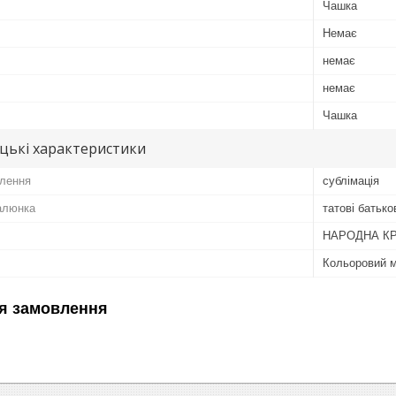
Чашка
Немає
немає
немає
Чашка
цькі характеристики
лення
сублімація
алюнка
татові батько
НАРОДНА К
Кольоровий 
я замовлення