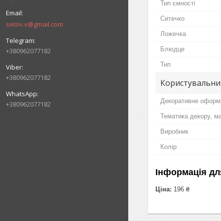
Тип ємності
Ситечко
setov.v@gmail.com
Ложечка
Блюдце
+380962077182
Тип
+380962077182
Користувальни
Декоративне оформ
+380962077182
Тематика декору, м
Виробник
Колір
Інформація дл
Ціна:
196 ₴