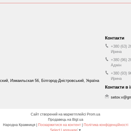
+380 (63) 2
Ирина
+380 (96) 2
Адмін
+380 (93) 9
Ирина
кий, Измаильская 56, Білгород-Дністровський, Україна
setov.v@gm
Сайт створений на маркетплейсі
Prom.ua
Продавець на Bigl.ua
Народна Крамниця |
Поскаржитися на контент
|
Політика конфіденційності
Select Language
▼