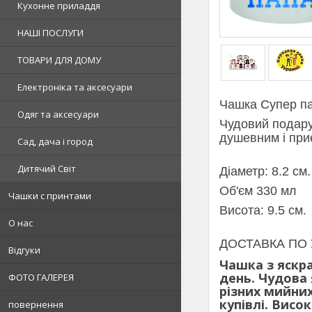
Кухонне приладдя
НАШІ ПОСЛУГИ
ТОВАРИ ДЛЯ ДОМУ
Електроніка та аксесуари
Чашка Супер па
Одяг та аксесуари
Чудовий подарун
душевним і при
Сад, дача і город
Дитячий Світ
Діаметр: 8.2 см.
Об'єм 330 мл
Чашки с принтами
Висота: 9.5 см.
О нас
ДОСТАВКА ПО 
Відгуки
Чашка з яскра
день. Чудова 
ФОТО ГАЛЕРЕЯ
різних мийни
купівлі. Висок
повернення