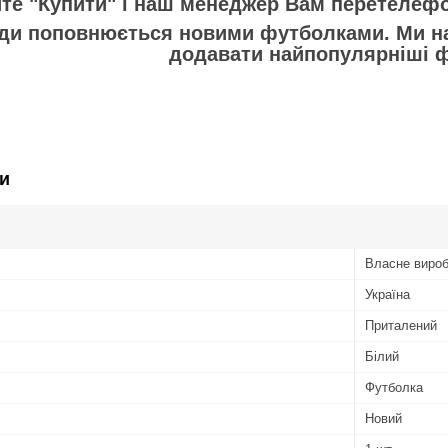
е "Купити" і наш менеджер Вам перетелефон
ди поповнюється новими футболками. Ми на
додавати найпопулярніші 
и
Власне виро
Україна
Приталений
Білий
Футболка
Новий