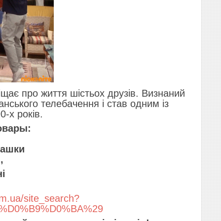
щає про життя шістьох друзів. Визнаний
анського телебачення і став одним із
0-х років.
товары:
чашки
и,
ні
om.ua/site_search?
B0%D0%B9%D0%BA%29