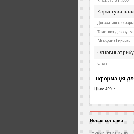
Кількість в наборі
Користувальни
Декоративне оформ
Тематика декору, м
Візерунки і принти
Основні атриб
Стать
Інформація дл
Ціна:
459 ₴
Новая колонка
Новый пункт меню