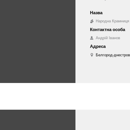
Народна Крамниця
Андрій Іванов
Белгород-днестровс