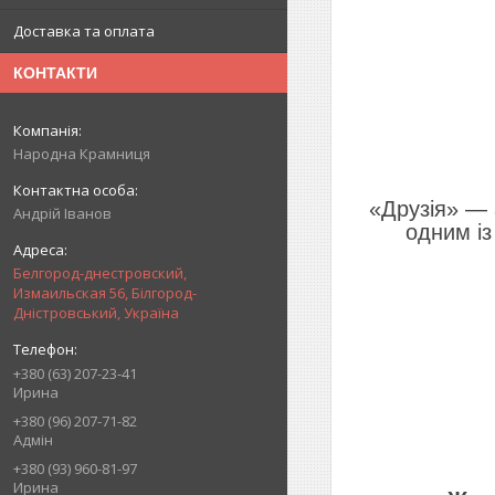
Доставка та оплата
КОНТАКТИ
Народна Крамниця
«Друзія» — 
Андрій Іванов
одним із
Белгород-днестровский,
Измаильская 56, Білгород-
Дністровський, Україна
+380 (63) 207-23-41
Ирина
+380 (96) 207-71-82
Адмін
+380 (93) 960-81-97
Ирина