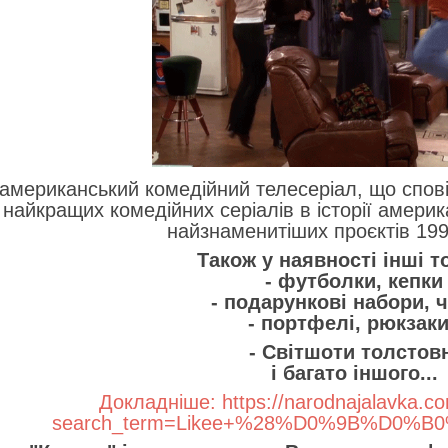
американський комедійний телесеріал, що спові
 найкращих комедійних серіалів в історії америк
найзнаменитіших проєктів 199
Також у наявності інші 
- футболки, кепки
- подарункові набори, 
- портфелі, рюкзак
- Світшоти толстов
і багато іншого...
Докладніше:
https://narodnajalavka.c
search_term=Likee+%28%D0%9B%D0%