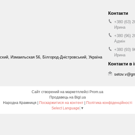
+380 (63) 2
Ирина
+380 (96) 2
Адмін
+380 (93) 9
Ирина
кий, Измаильская 56, Білгород-Дністровський, Україна
setov.v@gm
Сайт створений на маркетплейсі
Prom.ua
Продавець на Bigl.ua
Народна Крамниця |
Поскаржитися на контент
|
Політика конфіденційності
Select Language
▼