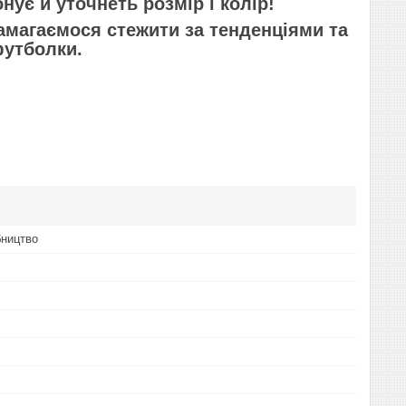
ує й уточнеть розмір і колір!
магаємося стежити за тенденціями та
футболки.
бництво