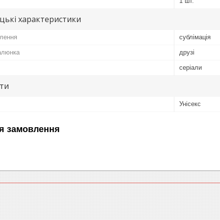
1 шт.
цькі характеристики
лення
сублімація
алюнка
друзі
серіали
ути
Унісекс
я замовлення