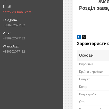
Жмит
Розділ завж
setov.v@gmail.com
+380962077182
+380962077182
Характеристик
+380962077182
Основні
Виробник
Країна виробник
Силует
Колір
Вид виробу
Стан