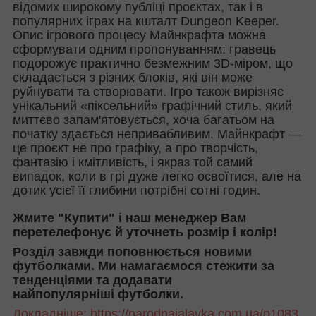
відомих широкому публіці проєктах, так і в
популярних іграх на кшталт Dungeon Keeper.
Опис ігрового процесу Майнкрафта можна
сформувати одним пропонуванням: гравець
подорожує практично безмежним 3D-міром, що
складається з різних блоків, які він може
руйнувати та створювати. Ігро також вирізняє
унікальний «піксельний» графічний стиль, який
миттєво запам'ятовується, хоча багатьом на
початку здається непривабливим. Майнкрафт —
це проєкт не про графіку, а про творчість,
фантазію і кмітливість, і якраз той самий
випадок, коли в грі дуже легко освоїтися, але на
дотик усієї її глибини потрібні сотні годин.
Жмите "Купити" і наш менеджер Вам
перетелефонує й уточнеть розмір і колір!
Розділ завжди поповнюється новими
футболками. Ми намагаємося стежити за
тенденціями та додавати
найпопулярніші футболки.
Докладніше: https://narodnajalavka.com.ua/p1083