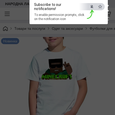
×
НАРОДНА ЛАВКА
Subscribe to our
notifications!
To enable permission prompts, click
ESC
on the notification icon
Товари та послуги
Одяг та аксесуари
Футболки для в
Новинка