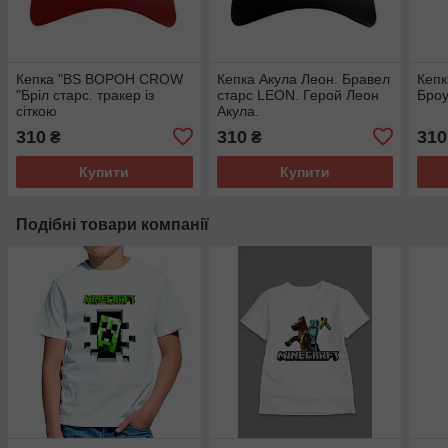
Кепка "BS ВОРОН CROW
Кепка Акула Леон. Бравел
Кепк
"Бріл старс. тракер із
старс LEON. Герой Леон
Броу
сіткою
Акула.
310
310
310
₴
₴
Купити
Купити
Подібні товари компанії