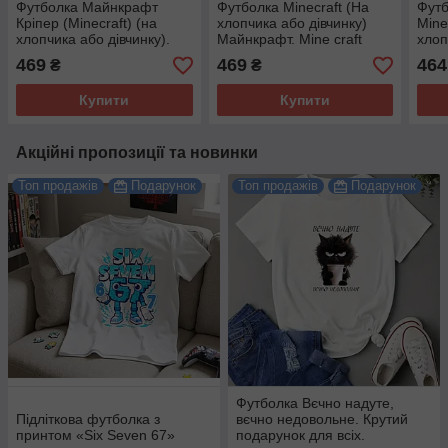
Футболка Майнкрафт
Футболка Minecraft (На
Футб
Кріпер (Minecraft) (на
хлопчика або дівчинку)
Mine
хлопчика або дівчинку).
Майнкрафт. Mine craft
хлоп
Чудова якість.
одяг.
469
469
464
₴
₴
Купити
Купити
Акційні пропозиції та новинки
Топ продажів
Подарунок
Топ продажів
Подарунок
Футболка Вєчно надуте,
Підліткова футболка з
вєчно недовольне. Крутий
принтом «Six Seven 67»
подарунок для всіх.