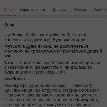
Опис
Характеристики
Доставка
Оплата
Умови п
Опис
Футболка Майнкрафт (Minecraft) Стів (на
хлопчика або дівчинку). Будь-який герой
Футболка дуже якісна, не розтягується,
малюнок не тріскається й тримається довгий
час.
Стів
— протегоніст гри Minecraft, який бореться
з виживанням, фермерством, пригодами та
будівництвом у кубічному світі.
Футболка
Майнкрафт (оригінальна назва — Minecraft) —
це «пісочниця»-конструктор, створена Робером
Персоном, засновником компанії «Mojang AB».
Своє натхнення під час створення Майнкрафту
він черпав як у своїх минулих не особливо