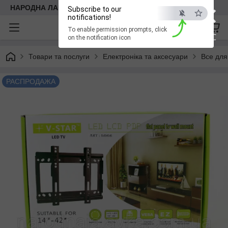
×
НАРОДНА ЛАВКА
Subscribe to our
notifications!
To enable permission prompts, click
ESC
on the notification icon
Товари та послуги
Електроніка та аксесуари
Все для
РАСПРОДАЖА