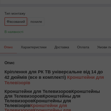
Тип монтажу
Фіксований
похиле
В наявності
Опис
Характеристики
Доставка
Оплата
Умови п
Опис
Кріплення для РК ТВ універсальне від 14 до
42 дюймів (все в комплекті)
Кронштейни для
Телевізорів
Кронштейни для ТелевизоровКронштейны
для ТелевизоровКронштейны для
ТелевизоровКронштейны для
Телевізорів
Кронштейни для
ТелевизоровКронштейны для