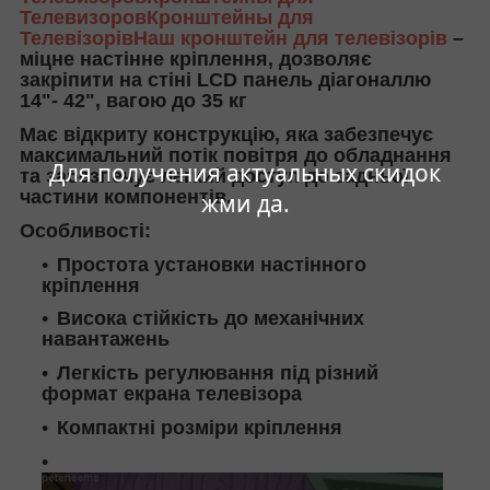
ТелевизоровКронштейны для
Телевізорів
Наш кронштейн для телевізорів
–
міцне настінне кріплення, дозволяє
закріпити на стіні LCD панель діагоналлю
14"- 42", вагою до 35 кг
Має відкриту конструкцію, яка забезпечує
максимальний потік повітря до обладнання
Для получения актуальных скидок
та забезпечує легкий доступ до задньої
частини компонентів.
жми да.
Особливості:
Простота установки настінного
кріплення
Висока стійкість до механічних
навантажень
Легкість регулювання під різний
формат екрана телевізора
Компактні розміри кріплення