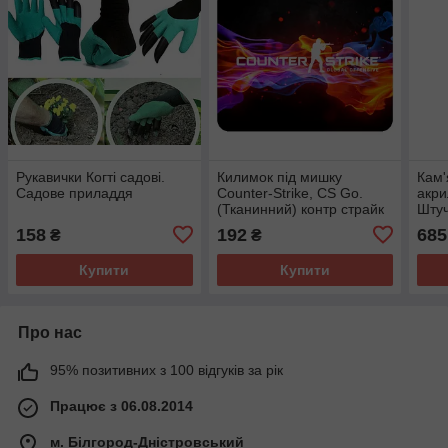
Рукавички Когті садові.
Килимок під мишку
Кам'
Садове приладдя
Counter-Strike, CS Go.
акри
(Тканинний) контр страйк
Штуч
158
192
685
₴
₴
Купити
Купити
Про нас
95% позитивних з 100 відгуків за рік
Працює з 06.08.2014
м. Білгород-Дністровський