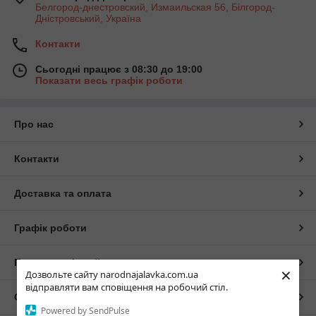
Белгород-днестровский, Измаильская 56, Білгород-
Дністровський, Україна
Контакти
Сьогодні працює з 08:30 до 19:00
Показати весь графік роботи
Про нас
Контакти
Доставка та оплата
Графік роботи
Повна версія сайту
×
Дозвольте сайту narodnajalavka.com.ua
відправляти вам сповіщення на робочий стіл.
Сайт створено на маркетплейсі
Prom.ua
Powered by SendPulse