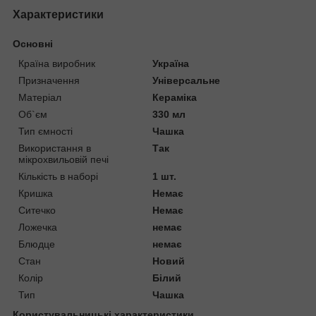
Характеристики
Основні
Країна виробник
Україна
Призначення
Універсальне
Матеріал
Кераміка
Об`єм
330 мл
Тип ємності
Чашка
Використання в
Так
мікрохвильовій печі
Кількість в наборі
1 шт.
Кришка
Немає
Ситечко
Немає
Ложечка
немає
Блюдце
немає
Стан
Новий
Колір
Білий
Тип
Чашка
Користувальницькі характеристики