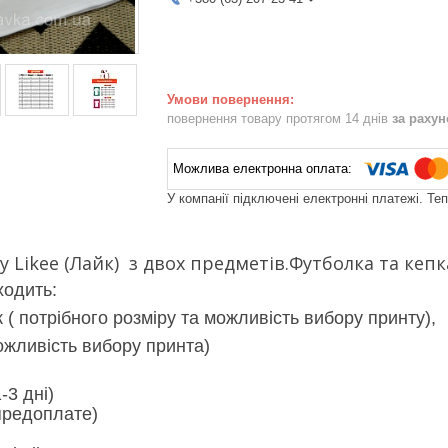
повернення товару протягом 14 днів
за раху
У компанії підключені електронні платежі. Те
 Likee (Лайк) з двох предметів.Футболка та кепк
ходить:
 ( потрібного розміру та можливість вибору принту),
ожливість вибору принта)
-3 дні)
 предоплате)