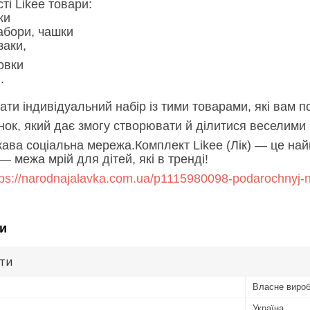
ті Likee товари:
ки
абори, чашки
заки,
овки
.
ти індивідуальний набір із тими товарами, які вам п
ок, який дає змогу створювати й ділитися веселими 
кава соціальна мережа.Комплект Likee (Лік) — це на
 межа мрій для дітей, які в тренді!
ps://narodnajalavka.com.ua/p1115980098-podarochnyj-n
и
ути
Власне виро
Україна