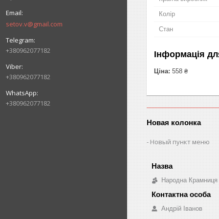
Колір
setov.v@gmail.com
Стан
+380962077182
Інформація дл
Ціна:
558 ₴
+380962077182
+380962077182
Новая колонка
Новый пункт меню
Народна Крамниця
Андрій Іванов