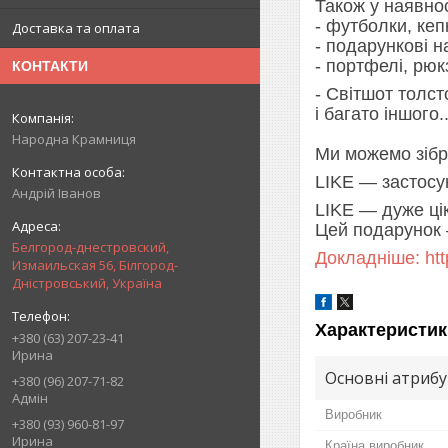
Також у наявнос
- футболки, кеп
Доставка та оплата
- подарункові н
- портфелі, рюк
КОНТАКТИ
- Світшот толст
і багато іншого..
Народна Крамниця
Ми можемо зібра
LIKE — застосун
Андрій Іванов
LIKE — дуже ці
Цей подарунок —
Белгород-днестровский,
Докладніше: htt
Измаильская 56, Білгород-
Дністровський, Україна
Характеристик
+380 (63) 207-23-41
Ирина
Основні атриб
+380 (96) 207-71-82
Адмін
Виробник
+380 (93) 960-81-97
Ирина
Країна виробник