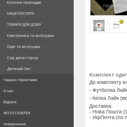
Кухонне приладдя
НАШІ ПОСЛУГИ
ТОВАРИ ДЛЯ ДОМУ
Електроніка та аксесуари
Одяг та аксесуари
Сад, дача і город
Дитячий Світ
Комплект одягу
Чашки с принтами
До комплекту в
- Футболка Лайк
О нас
- Кепка Лайк (м
Відгуки
Доставка:
- Нова Пошта (1
ФОТО ГАЛЕРЕЯ
- УкрПочта (по
повернення