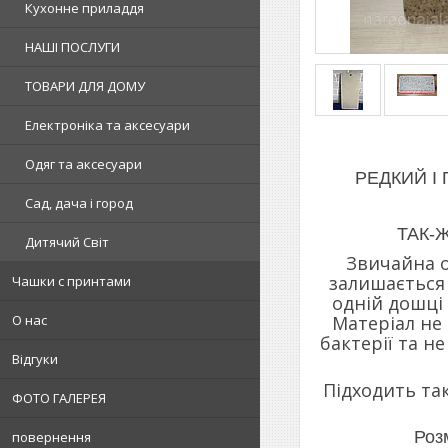
Кухонне приладдя
НАШІ ПОСЛУГИ
ТОВАРИ ДЛЯ ДОМУ
Електроніка та аксесуари
Одяг та аксесуари
РЕДКИЙ І 
Сад, дача і город
ТАК-
Дитячий Світ
Звичайна о
залишається 
Чашки с принтами
одній дошці 
Матеріал не 
О нас
бактерії та н
Відгуки
Підходить так
ФОТО ГАЛЕРЕЯ
Роз
повернення