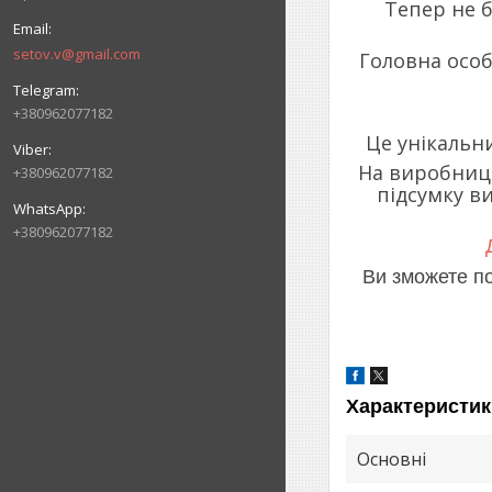
Тепер не б
setov.v@gmail.com
Головна особ
+380962077182
Це унікальни
На виробницт
+380962077182
підсумку в
+380962077182
Ви зможете по
Характеристик
Основні