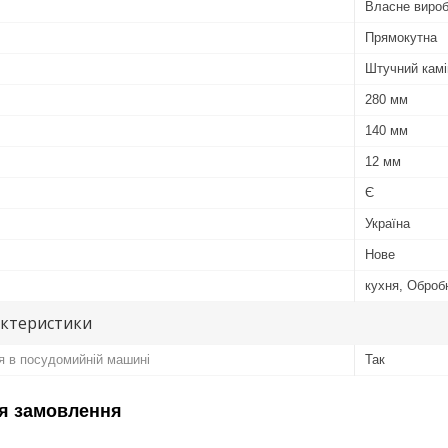
Власне виро
Прямокутна
Штучний камі
280 мм
140 мм
12 мм
Є
Україна
Нове
кухня, Оброб
актеристики
я в посудомийній машині
Так
я замовлення