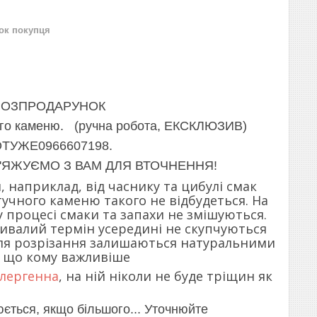
нок покупця
. РОЗПРОДАРУНОК
го каменю. (ручна робота, ЕКСКЛЮЗИВ)
ВОТУЖЕ0966607198.
В'ЯЖУЄМО З ВАМ ДЛЯ ВТОЧНЕННЯ!
, наприклад, від часнику та цибулі смак
учного каменю такого не відбудеться. На
у процесі смаки та запахи не змішуються.
ривалий термін усередині не скупчуються
ісля розрізання залишаються натуральними
, що кому важливіше
алергенна
, на ній ніколи не буде тріщин як
юється, якщо більшого... Уточнюйте