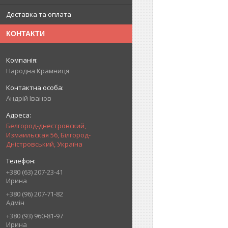
Доставка та оплата
КОНТАКТИ
Народна Крамниця
Андрій Іванов
Белгород-днестровский,
Измаильская 56, Білгород-
Дністровський, Україна
+380 (63) 207-23-41
Ирина
+380 (96) 207-71-82
Адмін
+380 (93) 960-81-97
Ирина