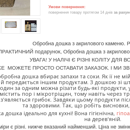
повернення товару протягом 14 днів
за раху
Обробна дошка з акрилового каменю
ПРАКТИЧНИЙ подарунок, Обробна дошка з акрилово
УВАГА! У НАЛІЧІ Є РІЗНІ КОЛІТУ ДЛЯ 
ЖЕ МОЖЕТЕ ПРОСТО ОСТАВАТИ ЗАКАЗОК. І МИ З
бробна дошка вбирає запахи та соки. Як її не мій
й передається іншим продуктам. З дошкою зі шт
один за одним можна різати будь-які продукти, 
містить пор і мікротріщин, тому навіть через т
е з'являється грибок. Завдяки цьому продукти п
та здоровими. Так, що робіть висновки
а дошка ідеально для кухні! Вона гігієнічна,
гіпо
на дерев'яній.
міри є різні. нижче вказаний найменший. Ціна не змін