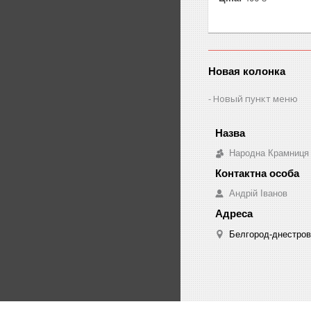
Новая колонка
Новый пункт меню
Народна Крамниця
Андрій Іванов
Белгород-днестровс