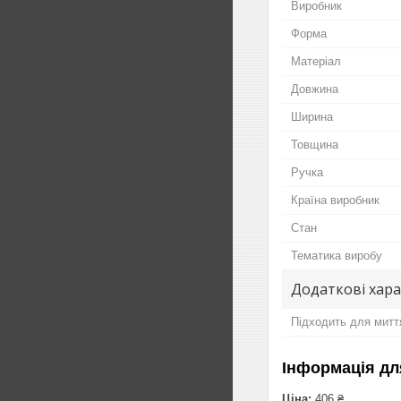
Виробник
Форма
Матеріал
Довжина
Ширина
Товщина
Ручка
Країна виробник
Стан
Тематика виробу
Додаткові хар
Підходить для митт
Інформація дл
Ціна:
406 ₴