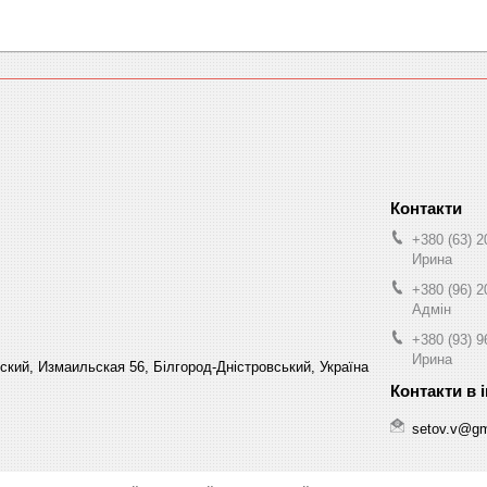
+380 (63) 2
Ирина
+380 (96) 2
Адмін
+380 (93) 9
Ирина
кий, Измаильская 56, Білгород-Дністровський, Україна
setov.v@gm