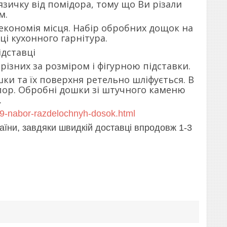
 язичку від помідора, тому що Ви різали
м.
економія місця. Набір обробних дощок на
ці кухонного гарнітура.
ідставці
різних за розміром і фігурною підставки.
и та їх поверхня ретельно шліфується. В
пор. Обробні дошки зі штучного каменю
.
9-nabor-razdelochnyh-dosok.html
аїни, завдяки швидкій доставці впродовж 1-3