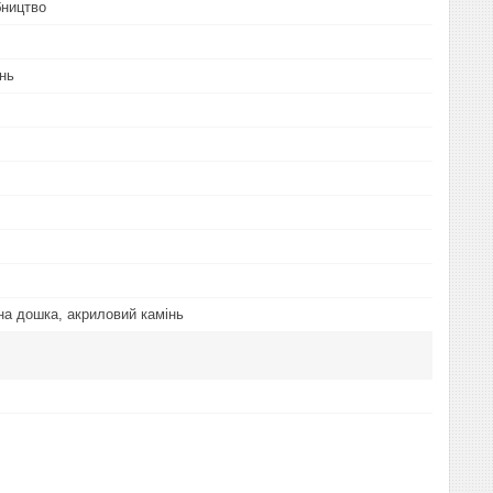
бництво
нь
на дошка, акриловий камінь