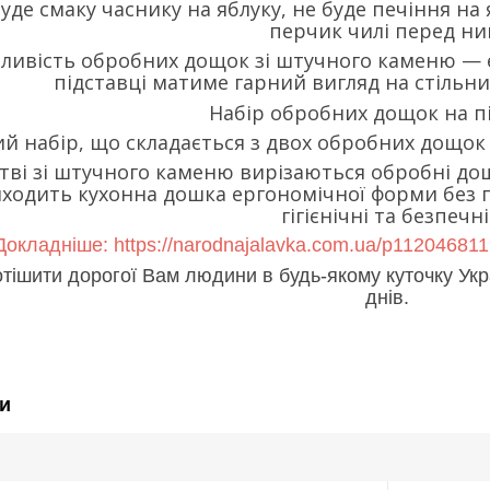
уде смаку часнику на яблуку, не буде печіння на
перчик чилі перед ни
ливість обробних дощок зі штучного каменю — 
підставці матиме гарний вигляд на стільни
Набір обробних дощок на п
й набір, що складається з двох обробних дощок 
ві зі штучного каменю вирізаються обробні дошк
иходить кухонна дошка ергономічної форми без 
гігієнічні та безпечні
Докладніше: https://narodnajalavka.com.ua/p112046811
тішити дорогої Вам людини в будь-якому куточку Укр
днів.
и