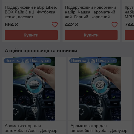
Подарунковий набір Likee.
Подарунковий новорічний
Крут
BOX Лайк 3 в 1. Футболка,
набір. Чашка і ароматний
набі
кепка, посокет.
чай. Гарний і корисний
МРІ
подарунок.
664
442
744
₴
₴
Купити
Купити
Акційні пропозиції та новинки
Новинка
Подарунок
Новинка
Подарунок
Ароматизатор для
Ароматизатор для
автомобіля Audi . Дифузор
автомобіля Toyota . Дифузор