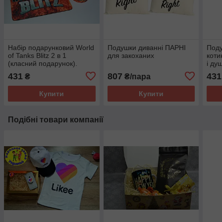
Набір подарунковий World
Подушки диванні ПАРНІ
Поду
of Tanks Blitz 2 в 1
для закоханих
коти
(класний подарунок).
і ду
Товары танки
431
807
431
₴
₴/пара
Купити
Купити
Подібні товари компанії