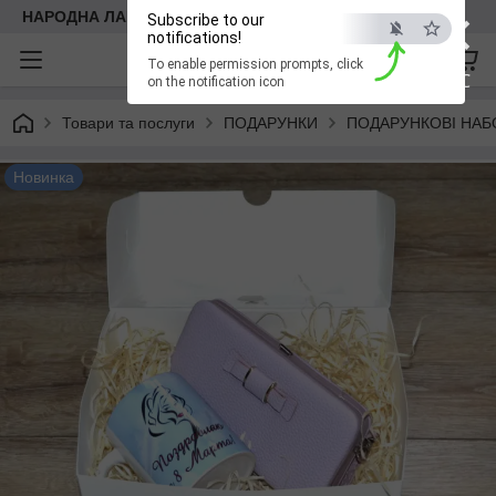
×
НАРОДНА ЛАВКА
Subscribe to our
notifications!
To enable permission prompts, click
ESC
on the notification icon
Товари та послуги
ПОДАРУНКИ
ПОДАРУНКОВІ НАБ
Новинка