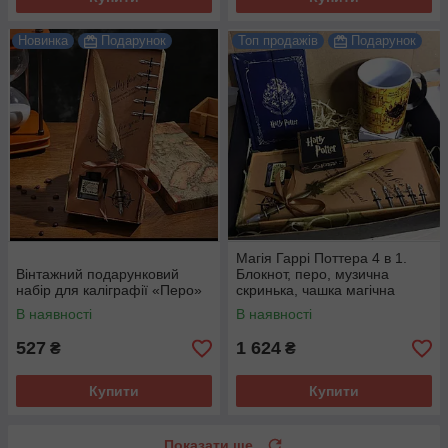
Новинка
Подарунок
Топ продажів
Подарунок
Магія Гаррі Поттера 4 в 1.
Вінтажний подарунковий
Блокнот, перо, музична
набір для каліграфії «Перо»
скринька, чашка магічна
хамелеон.
В наявності
В наявності
527
1 624
₴
₴
Купити
Купити
Показати ще