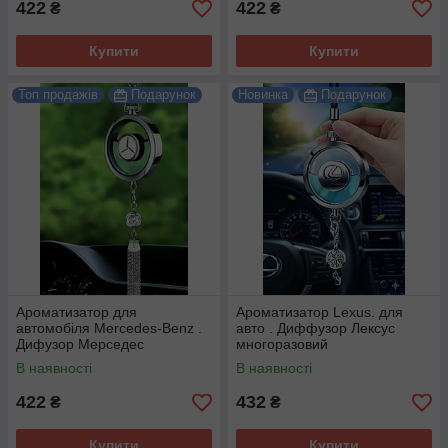
422
422
₴
₴
Купити
Купити
Топ продажів
Подарунок
Новинка
Подарунок
Ароматизатор для
Ароматизатор Lexus. для
автомобіля Mercedes-Benz .
авто . Диффузор Лексус
Дифузор Мерседес
многоразовий
багаторазовий.
В наявності
В наявності
422
432
₴
₴
Купити
Купити