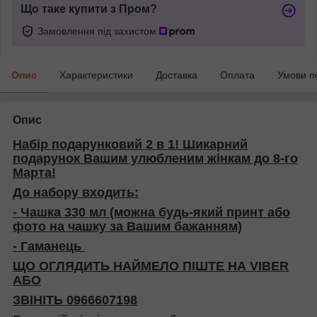
Що таке купити з Пром?
Замовлення під захистом
Опис
Характеристики
Доставка
Оплата
Умови п
Опис
Набір подарунковий 2 в 1! Шикарний
подарунок Вашим улюбленим жінкам до 8-го
Марта!
До набору входить:
- Чашка 330 мл (можна будь-який принт або
фото на чашку за Вашим бажанням)
- Гаманець
ЩО ОГЛЯДИТЬ НАЙМЕЛО ПІШТЕ НА VIBER
АБО
ЗВІНІТЬ 0966607198