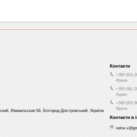
+380 (63) 2
Ирина
+380 (96) 2
Адмін
+380 (93) 9
Ирина
кий, Измаильская 56, Білгород-Дністровський, Україна
setov.v@gm