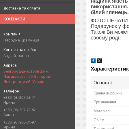
надійна якість
використання.
Доставка та оплата
білий глянець.
КОНТАКТИ
ФОТО ПЕЧАТИ 
Подарунок у фо
Також Ви можете
своєму роді.
Народна Крамниця
Андрій Іванов
Характеристик
Белгород-днестровский,
Измаильская 56, Білгород-
Дністровський, Україна
Основні
Країна виробник
+380 (63) 207-23-41
Ирина
Призначення
+380 (96) 207-71-82
Матеріал
Адмін
Об`єм
+380 (93) 960-81-97
Ирина
Тип ємності