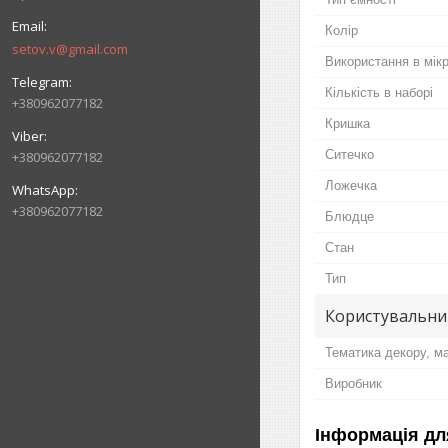
Колір
setov.v@gmail.com
Використання в мікр
Кількість в наборі
+380962077182
Кришка
Ситечко
+380962077182
Ложечка
+380962077182
Блюдце
Стан
Тип
Користувальни
Тематика декору, м
Виробник
Інформація дл