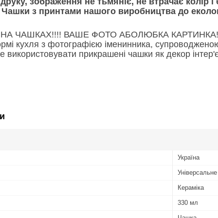
 друку, зображення не тьмяніє, не втрачає колір і 
 Чашки з принтами нашого виробництва до екологі
НА ЧАШКАХ!!!! ВАШЕ ФОТО АБОЛЮБКА КАРТИНКА
рмі кухля з фотографією іменинника, супроводженою
 використовувати прикрашені чашки як декор інтер'є
и
Україна
Універсальне
Кераміка
330 мл
Чашка