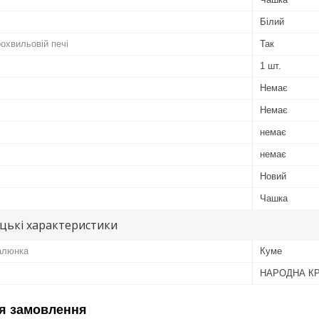
Білий
охвильовій печі
Так
1 шт.
Немає
Немає
немає
немає
Новий
Чашка
цькі характеристики
алюнка
Куме
НАРОДНА К
я замовлення