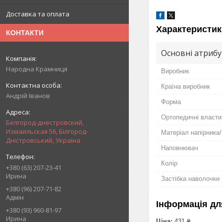
Доставка та оплата
Характеристик
КОНТАКТИ
Основні атриб
Народна Крамниця
Виробник
Країна виробник
Андрій Іванов
Форма
Ортопедичні власти
Белгород-днестровский,
Измаильская 56, Білгород-
Матеріал напірника
Дністровський, Україна
Наповнювач
Колір
+380 (63) 207-23-41
Ирина
Застібка наволочки
+380 (96) 207-71-82
Адмін
Інформація дл
+380 (93) 960-81-97
Ирина
Ціна:
431 ₴