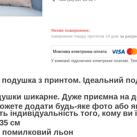
повернення товару протягом 14 днів
за раху
У компанії підключені електронні платежі. Те
 подушка з принтом. Ідеальний по
душки шикарне. Дуже приємна на д
можете додати будь-яке фото або я
ь індивідуальність того, кому ви ї
35 см
- помилковий льон