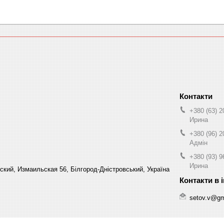
+380 (63) 2
Ирина
+380 (96) 2
Адмін
+380 (93) 9
Ирина
кий, Измаильская 56, Білгород-Дністровський, Україна
setov.v@gm