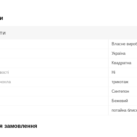
и
ути
Власне виро
Україна
Квадратна
вості
Ні
/чохла
трикотаж
Синтепон
Бежевий
потайна блис
я замовлення