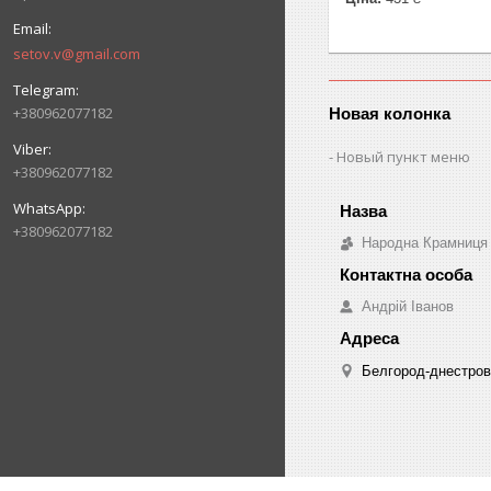
setov.v@gmail.com
+380962077182
Новая колонка
Новый пункт меню
+380962077182
+380962077182
Народна Крамниця
Андрій Іванов
Белгород-днестровс