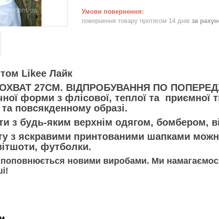
повернення товару протягом 14 днів
за раху
том Likee Лайк
 ОХВАТ 27СМ. ВІДПРОБУВАННЯ ПО ПОПЕРЕ
ної форми з флісової, теплої та приємної 
та повсякденному образі.
іти з будь-яким верхнім одягом, бомбером, в
ту з яскравими принтованими шапками можна
вітшоти, футболки.
 поповнюється новими виробами. Ми намагаємося
і!
и