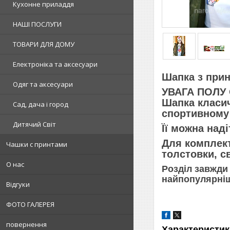
Кухонне приладдя
НАШІ ПОСЛУГИ
ТОВАРИ ДЛЯ ДОМУ
Електроніка та аксесуари
Шапка з прин
Одяг та аксесуари
УВАГА ПОЛУ
Шапка класич
Сад, дача і город
спортивному 
Дитячий Світ
Її можна над
Для комплек
Чашки с принтами
толстовки, с
О нас
Розділ завжди
найпопулярніш
Відгуки
ФОТО ГАЛЕРЕЯ
повернення
Характеристик