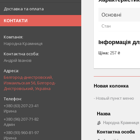
Доставка та оплата
Основні
КОНТАКТИ
Стан
Інформація дл
Народна Крамниця
Ціна:
257 ₴
Андрій Іванов
Белгород-днестровский,
Измаильская 56, Білгород-
Новая колонка
Дністровський, Україна
Новый пункт меню
+380 (63) 207-23-41
Ирина
+380 (96) 207-71-82
Народна Крамниця
Адмін
+380 (93) 960-81-97
Ирина