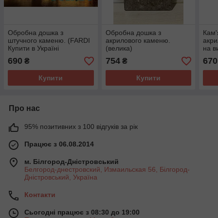
Обробна дошка з
Обробна дошка з
Кам'
штучного каменю. (FARDI
акрилового каменю.
акри
Купити в Україні
(велика)
на в
690
754
670
₴
₴
Купити
Купити
Про нас
95% позитивних з 100 відгуків за рік
Працює з 06.08.2014
м. Білгород-Дністровський
Белгород-днестровский, Измаильская 56, Білгород-
Дністровський, Україна
Контакти
Сьогодні працює з 08:30 до 19:00