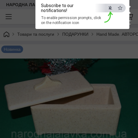
×
НАРОДНА ЛАВКА
Subscribe to our
notifications!
To enable permission prompts, click
ESC
on the notification icon
Товари та послуги
ПОДАРУНКИ
Hand Made. АВТОР
Новинка