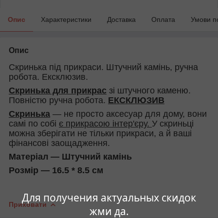
Опис
Характеристики
Доставка
Оплата
Умови п
Опис
Скринька під прикраси. Штучний камінь, ручна
робота. Ексклюзив.
Скринька для прикрас
зі штучного каменю.
Повністю ручна робота.
ЕКСКЛЮЗИВ
Скринька
— не просто аксесуар для дому, вони
самі по собі
є прикрасою інтер'єру
.
У скриньці
можна зберігати не тільки прикраси, а й ваші
фінансові заощадження.
Матеріал — Штучний камінь
Розмір — 16.5 * 8.5 см
Для получения актуальных скидок
Приховати
жми да.