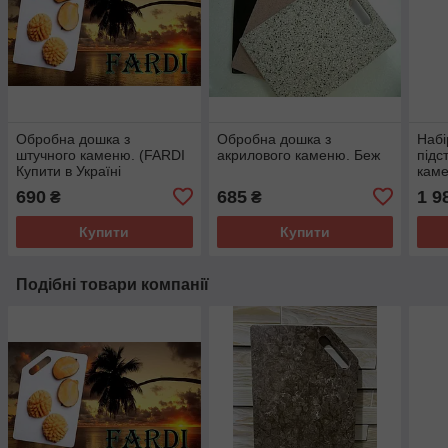
Обробна дошка з
Обробна дошка з
Набі
штучного каменю. (FARDI
акрилового каменю. Беж
підс
Купити в Україні
кам
690
685
1 9
₴
₴
Купити
Купити
Подібні товари компанії