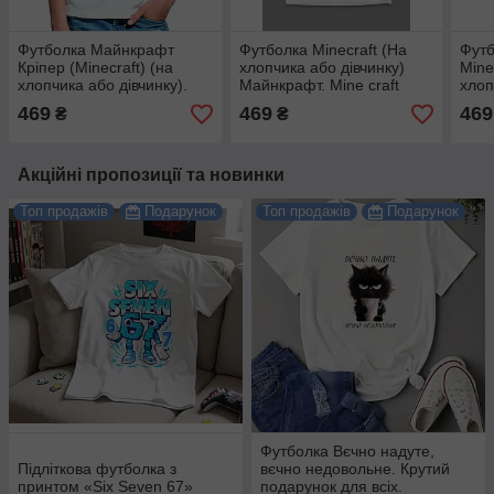
Футболка Майнкрафт
Футболка Minecraft (На
Футб
Кріпер (Minecraft) (на
хлопчика або дівчинку)
Mine
хлопчика або дівчинку).
Майнкрафт. Mine craft
хлоп
Чудова якість.
одяг.
Будь
469
469
469
₴
₴
Акційні пропозиції та новинки
Топ продажів
Подарунок
Топ продажів
Подарунок
Футболка Вєчно надуте,
Підліткова футболка з
вєчно недовольне. Крутий
принтом «Six Seven 67»
подарунок для всіх.