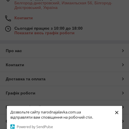
Белгород-днестровский, Измаильская 56, Білгород-
Дністровський, Україна
Контакти
Сьогодні працює з 10:00 до 18:00
Показати весь графік роботи
Про нас
Контакти
Доставка та оплата
Графік роботи
Повна версія сайту
×
Дозвольте сайту narodnajalavka.com.ua
відправляти вам сповіщення на робочий стіл.
Сайт створено на маркетплейсі
Prom.ua
Powered by SendPulse