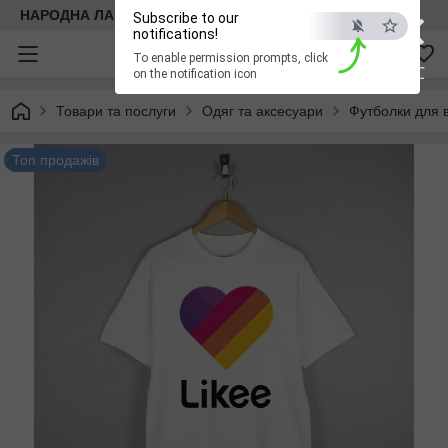
×
НАРОДНА ЛАВКА
Subscribe to our
notifications!
To enable permission prompts, click
ESC
on the notification icon
Товари та послуги
Одяг та аксесуари
Футболки для в
Топ продажів