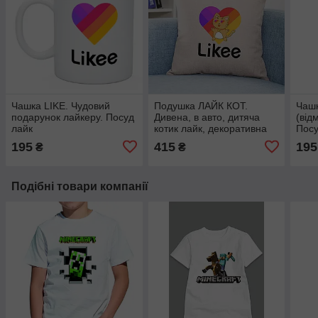
Чашка LIKE. Чудовий
Подушка ЛАЙК КОТ.
Чашк
подарунок лайкеру. Посуд
Дивена, в авто, дитяча
(від
лайк
котик лайк, декоративна
Посу
подука
195
415
195
₴
₴
Подібні товари компанії