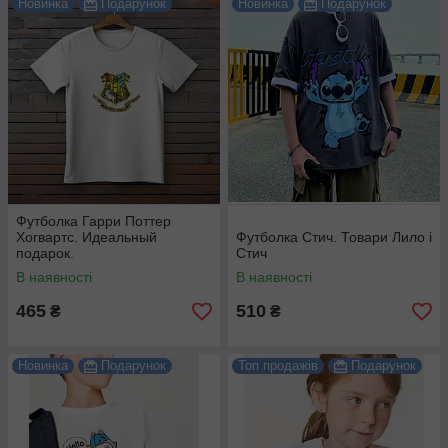
Новинка
Подарунок
Новинка
Подарунок
Футболка Гарри Поттер
Хогвартс. Идеальный
Футболка Стич. Товари Лило і
подарок.
Стич
В наявності
В наявності
465
510
₴
₴
Новинка
Подарунок
Топ продажів
Подарунок