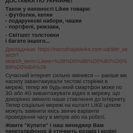
ДОСТАВКА ПО УКРАИНЕ!
Також у наявності Likee товари:
- футболки, кепки
- подарункові набори, чашки
- портфелі, рюкзаки,
- Світшот толстовки
і багато іншого...
Докладніше:
https://narodnajalavka.com.ua/site_se
arch?
search_term=Likee+%28%D0%9B%D0%B0%D0%
B9%D0%BA%29
Сучасний інтернет сильно змінився — раніше ми
насилу завантажували тестові сторінки в
мережі, тепер же будь-який смартфон може по
3G або 4G вивантажувати відео в мережу, що
докорінно змінило наше ставлення до інтернету.
Тепер соціальні мережі на кшталт LIKE цілком
можуть замінити якісь звичні варіанти
проведення часу в метрів або на роботі.
Жмите "Купити" і наш менеджер Вам
перетелефонує й уточнеть розмір і колір!