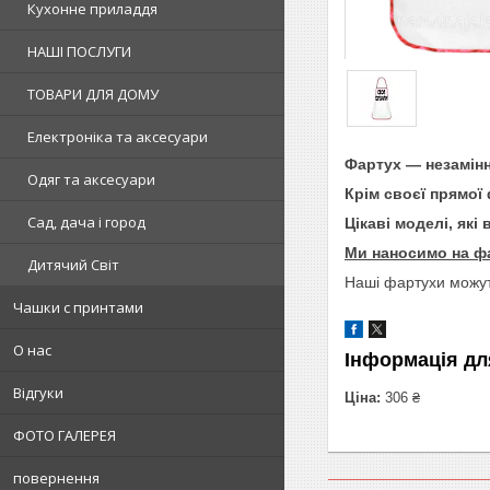
Кухонне приладдя
НАШІ ПОСЛУГИ
ТОВАРИ ДЛЯ ДОМУ
Електроніка та аксесуари
Фартух — незамінна
Одяг та аксесуари
Крім своєї прямої 
Сад, дача і город
Цікаві моделі, які
Ми наносимо на фа
Дитячий Світ
Наші фартухи можу
Чашки с принтами
О нас
Інформація дл
Відгуки
Ціна:
306 ₴
ФОТО ГАЛЕРЕЯ
повернення