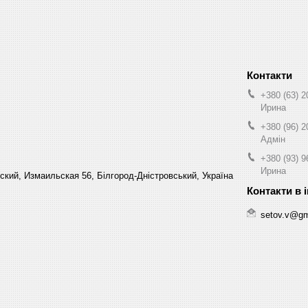
+380 (63) 2
Ирина
+380 (96) 2
Адмін
+380 (93) 9
Ирина
кий, Измаильская 56, Білгород-Дністровський, Україна
setov.v@gm