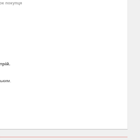
нок покупця
стрій.
зьким.