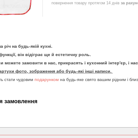
повернення товару протягом 14 днів
за раху
 річ на будь-якій кухні.
функції, він відіграє ще й естетичну роль.
 ви можете замовити в нас, прикрасять і кухонний інтер'єр, і на
ртухи фото, зображення або будь-які інші написи.
ть стати чудовим
подарунком
на будь-яке свято вашим рідним і бли
я замовлення