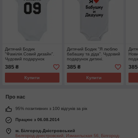
Дитячий Бодик
Дитячий Бодик "Я люблю
Дитя
"Фамілія.Совий дизайн".
бабашку та діда". Чудовий
Нови
Чудовий подарунок
подарунок дитині.
пода
дитині.
385
385
385
₴
₴
Купити
Купити
Про нас
95% позитивних з 100 відгуків за рік
Працює з 06.08.2014
м. Білгород-Дністровський
Белгород-днестровский, Измаильская 56, Білгород-