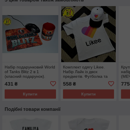
Набір подарунковий World
Комплект одягу Likee.
Крут
of Tanks Blitz 2 в 1
Набір Лайк із двох
набі
(класний подарунок).
предметів. Футболка та
(МЕ
Товары танки
кепка.
431
558
775
₴
₴
Купити
Купити
Подібні товари компанії