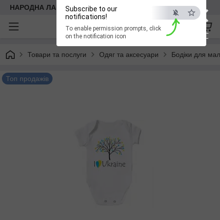
×
НАРОДНА ЛАВКА
Subscribe to our
notifications!
To enable permission prompts, click
ESC
on the notification icon
Товари та послуги
Одяг та аксесуари
Бодіки для мал
Топ продажів