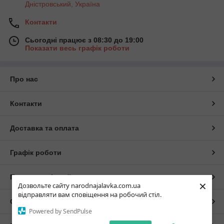
Дністровський, Україна
Контакти
Сьогодні працює з 08:30 до 19:00
Показати весь графік роботи
Про нас
Контакти
Доставка та оплата
Графік роботи
Повна версія сайту
×
Дозвольте сайту narodnajalavka.com.ua
відправляти вам сповіщення на робочий стіл.
Сайт створено на маркетплейсі
Prom.ua
Powered by SendPulse