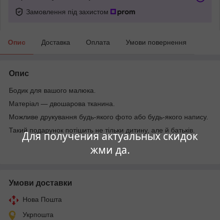
Замовлення під захистом
Опис
Доставка
Оплата
Умови повернення
Опис
Бодик для вашого малюка.
Матеріал — двошарова тканина.
Можливе друкування будь-якого фото або будь-якого напису.
Такий подарунок потішить не тільки дитину, але й батьків.
Для получения актуальных скидок
жми да.
Умови доставки
Нова Пошта
Укрпошта