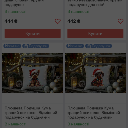
дивні справи. Крутий
вєчно незадоволене»: крутий
подарунок.
подарунок для всіх!
В наявності
В наявності
444
442
₴
₴
Купити
Купити
Новинка
Подарунок
Новинка
Подарунок
Плюшева Подушка Кума
Плюшева Подушка Кума
кращий психолог. Відмінний
кращий психолог. Відмінний
подарунок на будь-який
подарунок на будь-який
привід.
привід.
В наявності
В наявності