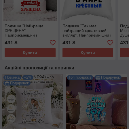
Подушка "Найкраща
Подушка "Так має
Поду
ХРЕЩЕНА".
найкращий креативний
Міся
Найприємніший і
вигляд". Найприємніший і
душе
душевний подарунок.
душевний подарунок.
431
431
431
₴
₴
Купити
Купити
Акційні пропозиції та новинки
Новинка
–2%
Топ продажів
Подарунок
Подарунок