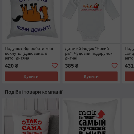
Подушка Від роботи коні
Дитячий Бодик "Новий
Поду
дохнуть. (Дивована, в
рік". Чудовий подарунок
сонц
авто, дитяча,
дитині
авто
декоративна) Оригінальна
деко
420
385
431
₴
₴
плюшева
Купити
Купити
Подібні товари компанії