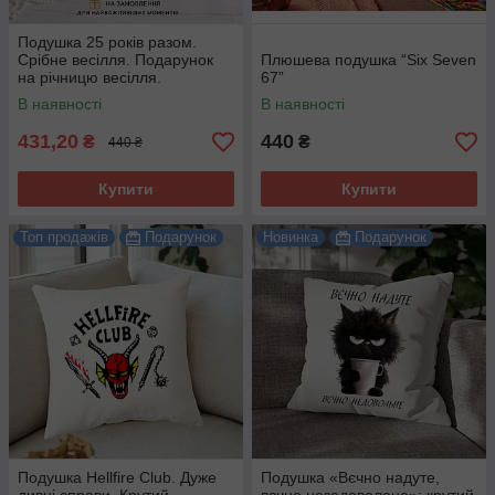
Подушка 25 років разом.
Срібне весілля. Подарунок
Плюшева подушка “Six Seven
на річницю весілля.
67”
В наявності
В наявності
431,20
440
₴
₴
440 ₴
Купити
Купити
Топ продажів
Подарунок
Новинка
Подарунок
Подушка Hellfire Club. Дуже
Подушка «Вєчно надуте,