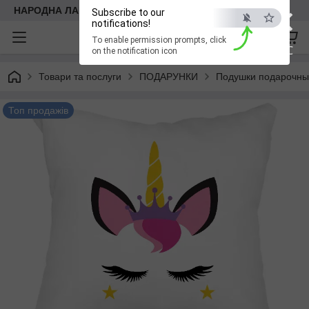
×
НАРОДНА ЛАВКА
Subscribe to our
notifications!
To enable permission prompts, click
ESC
on the notification icon
Товари та послуги
ПОДАРУНКИ
Подушки подарочн
Топ продажів