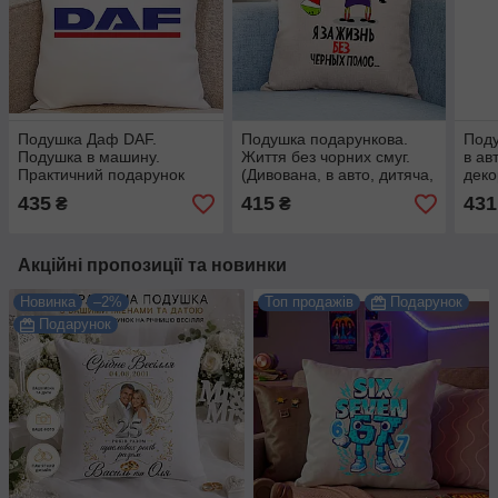
Подушка Даф DAF.
Подушка подарункова.
Поду
Подушка в машину.
Життя без чорних смуг.
в ав
Практичний подарунок
(Дивована, в авто, дитяча,
деко
водієві. Можна з номером
декоративна)
435
415
431
₴
₴
авто
Акційні пропозиції та новинки
Новинка
–2%
Топ продажів
Подарунок
Подарунок