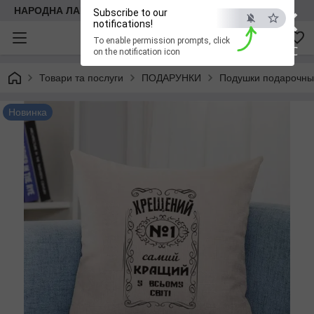
×
НАРОДНА ЛАВКА
Subscribe to our
notifications!
To enable permission prompts, click
ESC
on the notification icon
Товари та послуги
ПОДАРУНКИ
Подушки подарочн
Новинка