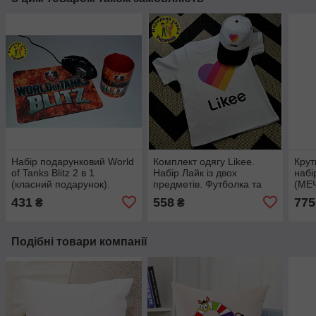
Набір подарунковий World
Комплект одягу Likee.
Крут
of Tanks Blitz 2 в 1
Набір Лайк із двох
набі
(класний подарунок).
предметів. Футболка та
(МЕ
Товары танки
кепка.
431
558
775
₴
₴
Подібні товари компанії