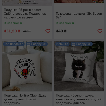
Подушка 25 років разом.
Срібне весілля. Подарунок
Плюшева подушка “Six Seven
на річницю весілля.
67”
В наявності
В наявності
431,20
440
₴
₴
440 ₴
Топ продажів
Подарунок
Новинка
Подарунок
Подушка Hellfire Club. Дуже
Подушка «Вєчно надуте,
дивні справи. Крутий
вєчно незадоволене»: крутий
подарунок.
подарунок для всіх!