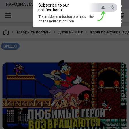
×
НАРОДНА ЛАВКА
Subscribe to our
notifications!
To enable permission prompts, click
ESC
on the notification icon
Товари та послуги
Дитячий Світ
Ігрові приставки. від
ВИДЕО