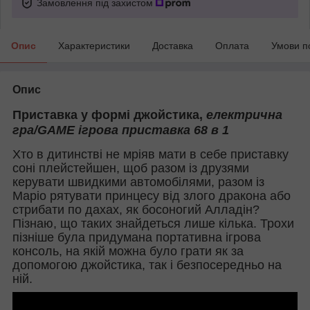
Замовлення під захистом
Опис
Характеристики
Доставка
Оплата
Умови п
Опис
Приставка у формі джойстика,
електрична
гра/GAME ігрова приставка 68 в 1
Хто в дитинстві не мріяв мати в себе приставку
соні плейстейшен, щоб разом із друзями
керувати швидкими автомобілями, разом із
Маріо рятувати принцесу від злого дракона або
стрибати по дахах, як босоногий Алладін?
Пізнаю, що таких знайдеться лише кілька. Трохи
пізніше була придумана портативна ігрова
консоль, на якій можна було грати як за
допомогою джойстика, так і безпосередньо на
ній.