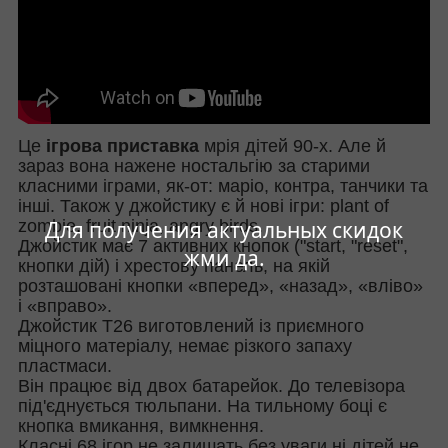
Це
ігрова приставка
мрія дітей 90-х. Але й
зараз вона нажене ностальгію за старими
класними іграми, як-от: маріо, контра, танчики та
інші. Також у джойстику є й нові ігри: plant of
Для получения актуальных скидок
zombie, fruit ninja, angry birds.
Джойстик має 7 активних кнопок ("start, "reset",
жми да.
кнопки дій) і хрестову панель, на якій
розташовані кнопки «вперед», «назад», «вліво»
і «вправо».
Джойстик T26 виготовлений із приємного
міцного матеріалу, немає різкого запаху
пластмаси.
Він працює від двох батарейок. До телевізора
під'єднується тюльпани. На тильному боці є
кнопка вмикання, вимкнення.
Класні 68 ігор не залишать без уваги ні дітей не