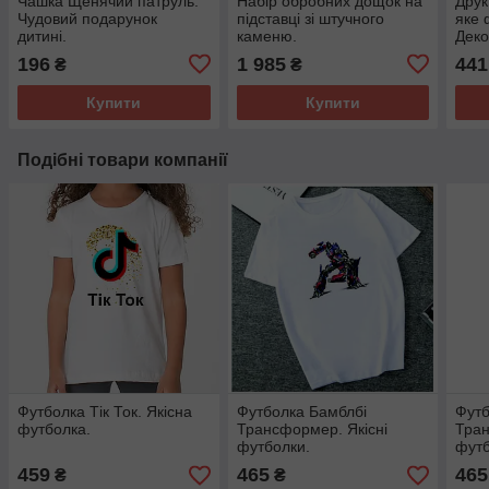
Чашка Щенячий патруль.
Набір обробних дощок на
Друк
Чудовий подарунок
підставці зі штучного
яке 
дитині.
каменю.
Деко
при
196
1 985
441
₴
₴
Купити
Купити
Подібні товари компанії
Футболка Тік Ток. Якісна
Футболка Бамблбі
Футб
футболка.
Трансформер. Якісні
Тран
футболки.
футб
459
465
465
₴
₴