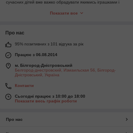
сучасних дітей вже важко обрадувати якимись іграшками і
тому набувають новинки зі сфери електроніки, однак, є безліч
Показати все
іграшок, які зможуть здивувати навіть самих допитливих
діточок, а також привернути увагу найвибагливіших
шибеників.
Про нас
95% позитивних з 101 відгука за рік
Працює з 06.08.2014
м. Білгород-Дністровський
Белгород-днестровский, Измаильская 56, Білгород-
Дністровський, Україна
Контакти
Сьогодні працює з 10:00 до 18:00
Показати весь графік роботи
Про нас