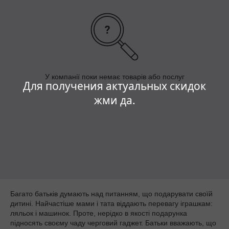
У компанії поки немає товарів або послуг
Для получения актуальных скидок
жми да.
Багато батьків думають над питанням, що подарувати своїй
дитині. Найчастіше мами і тата віддають перевагу іграшкам:
ляльок і машинок. Проте, нерідко в якості подарунка
підносять своєму чаду черговий гаджет. Батьки вважають, що