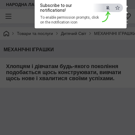
×
НАРОДНА ЛАВКА
Subscribe to our
notifications!
To enable permission prompts, click
ESC
on the notification icon
Товари та послуги
Дитячий Світ
МЕХАНІЧНІ ІГРАШК
МЕХАНІЧНІ ІГРАШКИ
Хлопцям і дівчатам будь-якого покоління
подобається щось конструювати, вивчати
щось нове і хвалитися своїми успіхами.